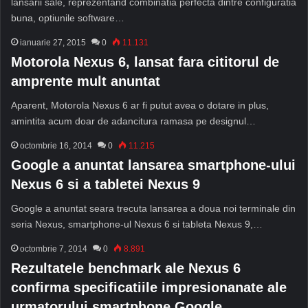
lansarii sale, reprezentand combinatia perfecta dintre configuratia
buna, optiunile software…
ianuarie 27, 2015
0
11.131
Motorola Nexus 6, lansat fara cititorul de
amprente mult anuntat
Aparent, Motorola Nexus 6 ar fi putut avea o dotare in plus,
amintita acum doar de adancitura ramasa pe designul…
octombrie 16, 2014
0
11.215
Google a anuntat lansarea smartphone-ului
Nexus 6 si a tabletei Nexus 9
Google a anuntat seara trecuta lansarea a doua noi terminale din
seria Nexus, smartphone-ul Nexus 6 si tableta Nexus 9,…
octombrie 7, 2014
0
8.891
Rezultatele benchmark ale Nexus 6
confirma specificatiile impresionanate ale
urmatorului smartphone Google