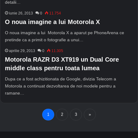
detalii…
iunie 26, 2013
0
11.754
O noua imagine a lui Motorola X
O noua imagine a lui Motorola X a aparut pe PhoneArena ce
pretinde ca a primit o fotografie a unui…
aprilie 29, 2013
0
11.305
Motorola RAZR D3 XT919 un Dual Core
middle class pentru toata lumea
Dupa ce a fost achizitionata de Google, divizia Telecom a
Motorola a continuat dezvoltarea de noi modele pentru a
ramane…
1
2
3
»