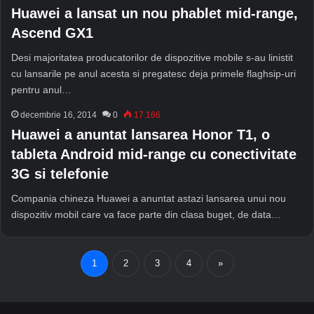
Huawei a lansat un nou phablet mid-range,
Ascend GX1
Desi majoritatea producatorilor de dispozitive mobile s-au linistit
cu lansarile pe anul acesta si pregatesc deja primele flaghsip-uri
pentru anul…
decembrie 16, 2014
0
17.166
Huawei a anuntat lansarea Honor T1, o
tableta Android mid-range cu conectivitate
3G si telefonie
Compania chineza Huawei a anuntat astazi lansarea unui nou
dispozitiv mobil care va face parte din clasa buget, de data…
1
2
3
4
»