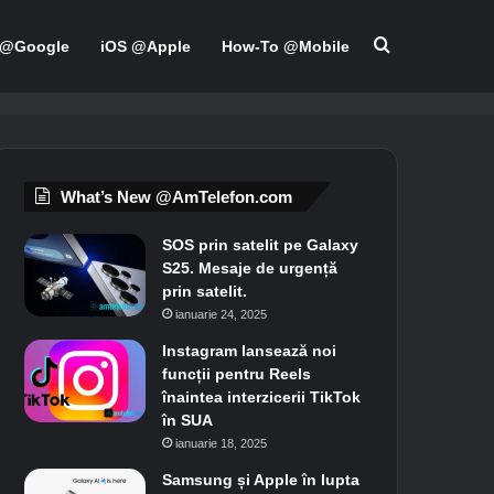
Search for
 @Google
iOS @Apple
How-To @Mobile
What’s New @AmTelefon.com
SOS prin satelit pe Galaxy
S25. Mesaje de urgență
prin satelit.
ianuarie 24, 2025
Instagram lansează noi
funcții pentru Reels
înaintea interzicerii TikTok
în SUA
ianuarie 18, 2025
Samsung și Apple în lupta