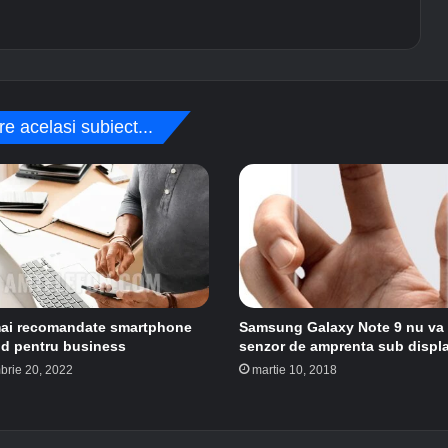
l
e
re acelasi subiect...
mai recomandate smartphone
Samsung Galaxy Note 9 nu va
d pentru business
senzor de amprenta sub displ
brie 20, 2022
martie 10, 2018