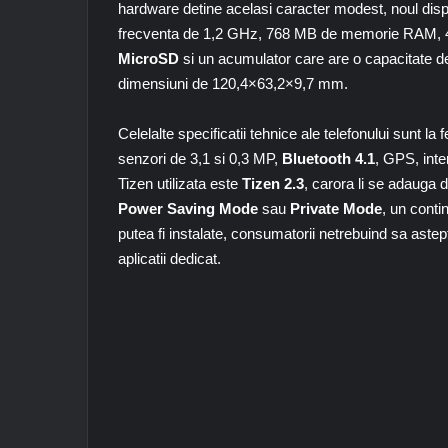
hardware detine acelasi caracter modest, noul dis
frecventa de 1,2 GHz, 768 MB de memorie RAM, 4 
MicroSD
si un acumulator care are o capacitate d
dimensiuni de 120,4×63,2×9,7 mm.
Celelalte specificatii tehnice ale telefonului sunt
senzori de 3,1 si 0,3 MP,
Bluetooth 4.1
, GPS, inte
Tizen utilizata este
Tizen 2.3
, carora li se adauga
Power
Saving Mode
sau
Private Mode
, un conti
putea fi instalate, consumatorii netrebuind sa aste
aplicatii dedicat.