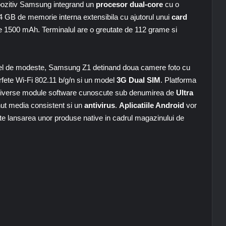
pozitiv Samsung integrand un
procesor dual-core
cu o
GB de memorie interna extensibila cu ajutorul unui
card
e 1500 mAh. Terminalul are o greutate de 112 grame si
 la fel de modeste, Samsung Z1 detinand doua camere foto cu
rfete Wi-Fi 802.11 b/g/n si un model
3G Dual SIM
. Platforma
 diverse module software cunoscute sub denumirea de
Ultra
nut media consistent si un
antivirus
.
Aplicatiile Android
vor
pte lansarea unor produse native in cadrul magazinului de