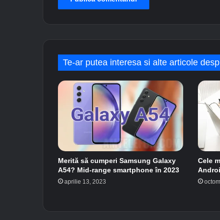
a
G
a
l
a
x
Te-ar putea interesa si alte articole desp
y
S
6
Merită să cumperi Samsung Galaxy
Cele 
A54? Mid-range smartphone în 2023
Androi
aprilie 13, 2023
octom