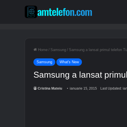
Home
/
Samsung
/
Samsung a lansat primul telefon Ti
Samsung
What's New
Samsung a lansat primul 
Cristina Mateiu
ianuarie 15, 2015
Last Updated: ia