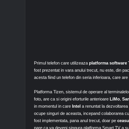
Primul telefon care utilizeaza
platforma software 
fost prezentat in vara anului trecut, nu este, din p
acesta fiind un telefon din seria inferioara, care 
Platforma Tizen, sistemul de operare al terminalelor
foto, are ca si origini eforturile anterioare
LiMo
,
Sam
in momentul in care
Intel
a renuntat la dezvoltarea
ocupe singuri de aceasta, incepand colaborarea 
fost implementata, pana anul trecut, doar pe
ceasur
pare ca va deveni singura platforma Smart TV a sud-