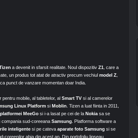
Tizen
a devenit in sfarsit realitate. Noul dispozitiv
Z1
, care a
acate, un produs tot atat de atractiv precum vechiul
model Z
,
are ca punct de vanzare momentan doar India.
 pentru mobile, al tabletelor, al
Smart TV
si al camerelor
sung Linux Platform
si
Moblin
. Tizen a luat fiinta in 2011,
platformei MeeGo
si i-a lasat pe cei de la
Nokia
sa se
cu compania sud-coreeana
Samsung
. Platforma software a
ile inteligente
si pe cateva
aparate foto Samsung
si se
coreenilor abia din acest an. Din portofoliu lipseau