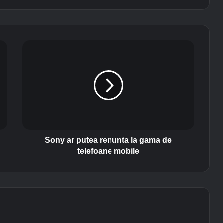
S
o
n
y
a
r
p
u
t
e
Sony ar putea renunta la gama de
a
telefoane mobile
r
e
n
u
n
t