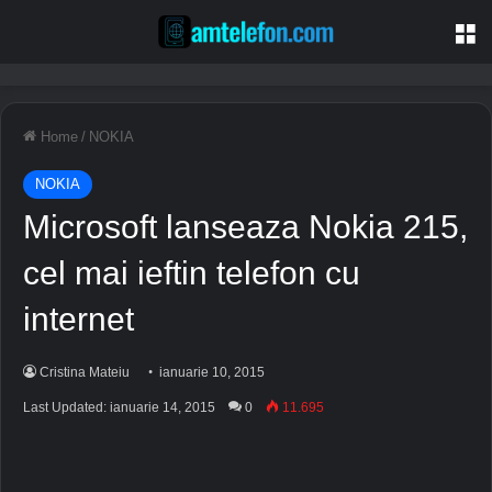
M
Home
/
NOKIA
NOKIA
Microsoft lanseaza Nokia 215,
cel mai ieftin telefon cu
internet
Cristina Mateiu
ianuarie 10, 2015
Last Updated: ianuarie 14, 2015
0
11.695