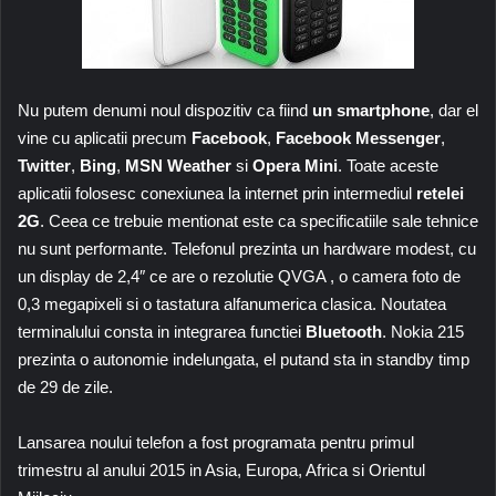
Nu putem denumi noul dispozitiv ca fiind
un smartphone
, dar el
vine cu aplicatii precum
Facebook
,
Facebook
Messenger
,
Twitter
,
Bing
,
MSN Weather
si
Opera Mini
. Toate aceste
aplicatii folosesc conexiunea la internet prin intermediul
retelei
2G
. Ceea ce trebuie mentionat este ca specificatiile sale tehnice
nu sunt performante. Telefonul prezinta un hardware modest, cu
un display de 2,4″ ce are o rezolutie QVGA , o camera foto de
0,3 megapixeli si o tastatura alfanumerica clasica. Noutatea
terminalului consta in integrarea functiei
Bluetooth
. Nokia 215
prezinta o autonomie indelungata, el putand sta in standby timp
de 29 de zile.
Lansarea noului telefon a fost programata pentru primul
trimestru al anului 2015 in Asia, Europa, Africa si Orientul