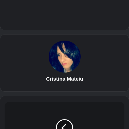
Cristina Mateiu
L
e
n
o