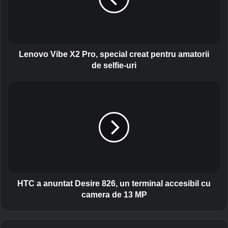
v
o
V
i
b
e
Lenovo Vibe X2 Pro, special creat pentru amatorii
X
de selfie-uri
2
P
H
r
T
o
C
,
a
s
a
p
n
e
u
c
n
i
t
a
a
HTC a anuntat Desire 826, un terminal accesibil cu
l
t
camera de 13 MP
c
D
r
e
e
s