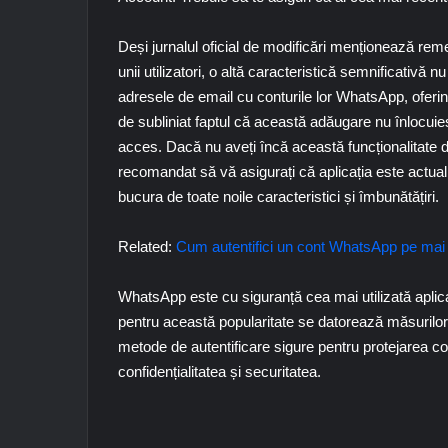
Deși jurnalul oficial de modificări menționează rem
unii utilizatori, o altă caracteristică semnificativă n
adresele de email cu conturile lor WhatsApp, oferin
de subliniat faptul că această adăugare nu înlocui
acces. Dacă nu aveți încă această funcționalitate 
recomandat să vă asigurați că aplicația este actual
bucura de toate noile caracteristici și îmbunătățiri.
Related:
Cum autentifici un cont WhatsApp pe mai 
WhatsApp este cu siguranță cea mai utilizată aplicaț
pentru această popularitate se datorează măsurilor
metode de autentificare sigure pentru protejarea con
confidențialitatea și securitatea.