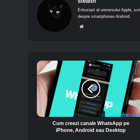
stealth
Entuziast al universului Apple, scr
despre smartphones Android.
We
bsit
e
C
u
m
c
r
e
e
z
i
c
Cum creezi canale WhatsApp pe
a
iPhone, Android sau Desktop
n