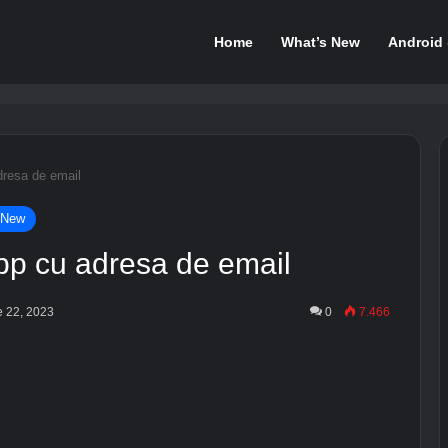
Home
What’s New
Android
dresa de email
 New
pp cu adresa de email
e 22, 2023
0
7.466