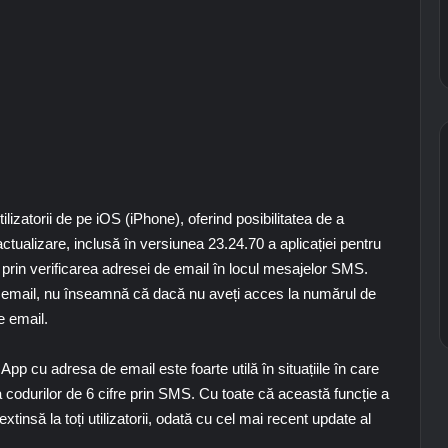
lizatorii de pe iOS (iPhone), oferind posibilitatea de a
ctualizare, inclusă în versiunea 23.24.70 a aplicației pentru
ul prin verificarea adresei de email în locul mesajelor SMS.
 email, nu înseamnă că dacă nu aveți acces la numărul de
e email.
pp cu adresa de email este foarte utilă în situațiile în care
rea codurilor de 6 cifre prin SMS. Cu toate că această funcție a
xtinsă la toți utilizatorii, odată cu cel mai recent update al