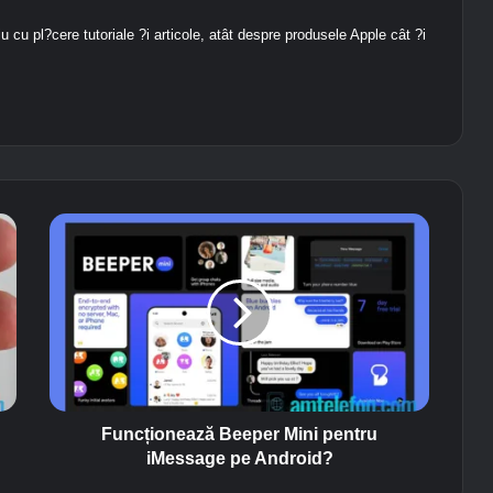
iu cu pl?cere tutoriale ?i articole, atât despre produsele Apple cât ?i
F
u
n
c
ț
i
o
n
e
a
Funcționează Beeper Mini pentru
z
iMessage pe Android?
ă