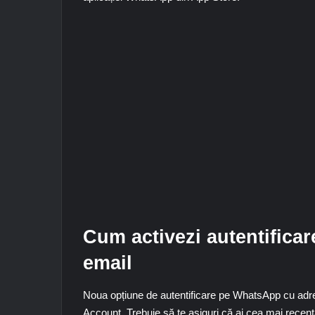
Cum activezi autentifica
email
Noua opțiune de autentificare pe WhatsApp cu adr
Account
. Trebuie să te asiguri că ai cea mai recen