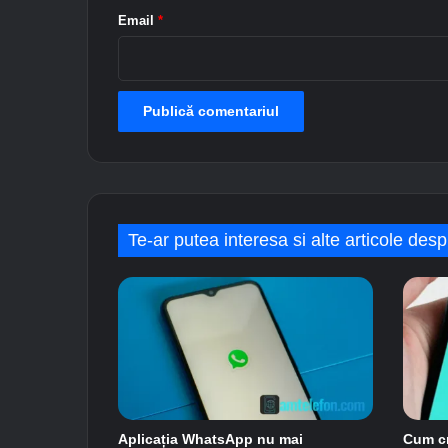
n
*
Email
*
d
r
o
i
d
s
a
u
D
e
s
Te-ar putea interesa si alte articole desp
k
t
o
p
Aplicația WhatsApp nu mai
Cum c