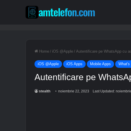
Home
/
iOS @Apple
/
Autentificare pe WhatsApp cu a
iOS @Apple
iOS Apps
Mobile Apps
What's
Autentificare pe WhatsA
stealth
noiembrie 22, 2023
Last Updated: noiembri