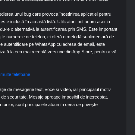
edierea unui bug care provoca încetinirea aplicației pentru
u este inclusă în această listă. Utilizatorii pot acum asocia
du-le o alternativă la autentificarea prin SMS. Este important
ește numerele de telefon, ci oferă o metodă suplimentară de
de autentificare pe WhatsApp cu adresa de email, este
izată la cea mai recentă versiune din App Store, pentru a vă
multe telefoane
ie de mesagerie text, voce și video, iar principalul motiv
 de securitate. Mesaje aproape imposibil de interceptat,
turilor, sunt principalele atuuri în ceea ce privește