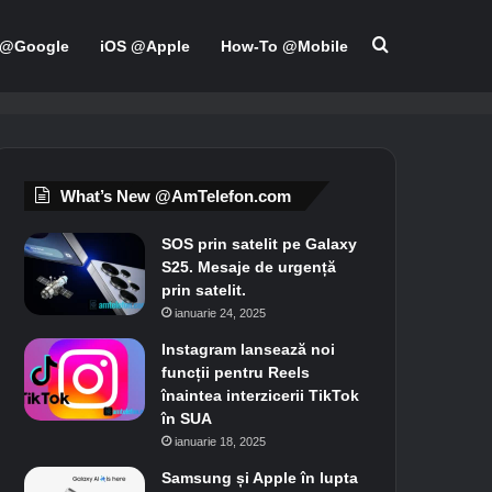
Search for
 @Google
iOS @Apple
How-To @Mobile
What’s New @AmTelefon.com
SOS prin satelit pe Galaxy
S25. Mesaje de urgență
prin satelit.
ianuarie 24, 2025
Instagram lansează noi
funcții pentru Reels
înaintea interzicerii TikTok
în SUA
ianuarie 18, 2025
Samsung și Apple în lupta