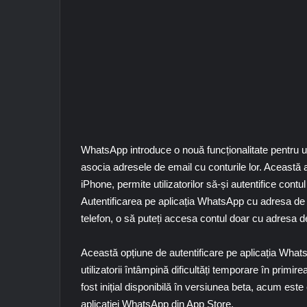
WhatsApp introduce o nouă funcționalitate pentru uti
asocia adresele de email cu conturile lor. Această a
iPhone, permite utilizatorilor să-și autentifice cont
Autentificarea pe aplicația WhatsApp cu adresa de
telefon, o să puteți accesa contul doar cu adresa d
Această opțiune de autentificare pe aplicația WhatsA
utilizatorii întâmpină dificultăți temporare în primi
fost inițial disponibilă în versiunea beta, acum este e
aplicației WhatsApp din App Store.