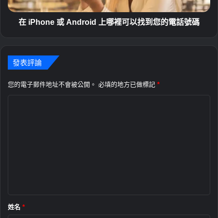
P
或
r
A
o
n
在 iPhone 或 Android 上哪裡可以找到您的電話號碼
d
r
o
發表評論
i
d
上
您的電子郵件地址不會被公開。
必填的地方已做標記
*
哪
評
裡
可
論
以
*
找
到
您
的
電
話
號
碼
姓名
*