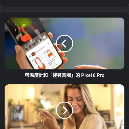
站
帶
溫
度
計
和
「
搜
尋
圓
圈
帶溫度計和「搜尋圓圈」的 Pixel 8 Pro
」
的
在
P
i
i
P
x
h
e
o
l
n
8
e