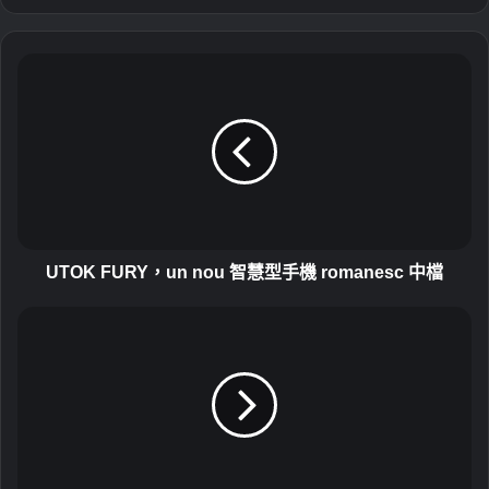
U
T
O
K
F
U
R
Y
，
u
UTOK FURY，un nou 智慧型手機 romanesc 中檔
n
n
摩
o
托
u
羅
智
拉
慧
N
型
e
手
x
機
u