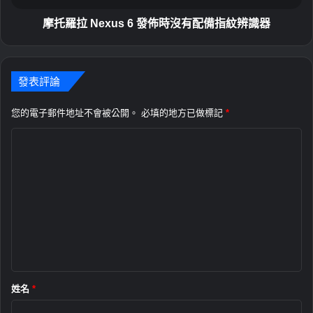
r
s
o
6
摩托羅拉 Nexus 6 發佈時沒有配備指紋辨識器
m
發
a
佈
n
時
e
發表評論
沒
s
有
c
配
您的電子郵件地址不會被公開。
必填的地方已做標記
*
中
備
評
檔
指
紋
論
辨
*
識
器
姓名
*