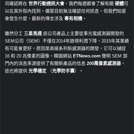
司確認將在
世界行動通訊大會
，我們每週都會了解有關
硬體
可
以在其外殼內找到。儘管目前無法確認任何訊息，但我們知道
會發生什麼，最新的傳言涉及
專有相機
。
雖然分工
三星馬達
該公司產品上主要從事光電感測器開發的
SEM公司（SEM）不僅在2014年錄得利潤下降，2015年其業績
有可能會更好。原因是高級系列新感測器的開發，它可以捕捉
16 和 20 兆像素的圖像。韓國網站
ETNews.com
聲明 SEM 部
門內的消息來源提供了有關新產品的信息
200萬像素感測器
，
這也將提供
光學穩定
（
光學防手震
）。