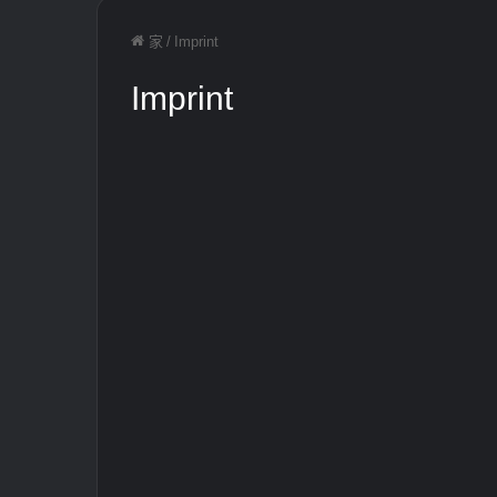
家
/
Imprint
Imprint