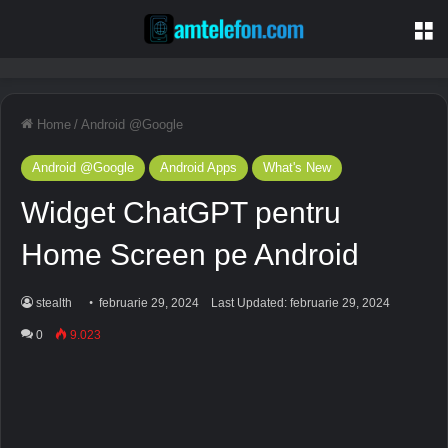
M
Home
/
Android @Google
Android @Google
Android Apps
What's New
Widget ChatGPT pentru
Home Screen pe Android
stealth
februarie 29, 2024
Last Updated: februarie 29, 2024
0
9.023