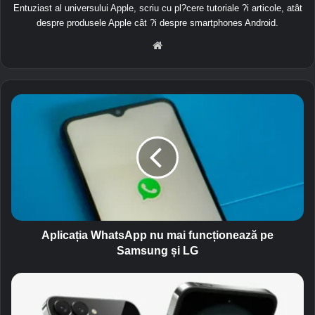
Entuziast al universului Apple, scriu cu pl?cere tutoriale ?i articole, atât
despre produsele Apple cât ?i despre smartphones Android.
We
bsit
e
A
p
l
i
c
a
ț
i
a
W
Aplicația WhatsApp nu mai funcționează pe
h
Samsung și LG
a
t
S
s
a
A
m