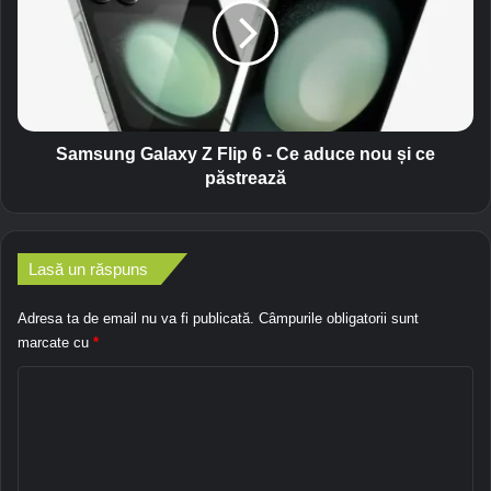
p
s
p
u
n
n
u
g
m
G
a
a
i
l
Samsung Galaxy Z Flip 6 - Ce aduce nou și ce
f
a
păstrează
u
x
n
y
c
Z
ț
F
Lasă un răspuns
i
l
o
i
Adresa ta de email nu va fi publicată.
Câmpurile obligatorii sunt
n
p
marcate cu
*
e
6
a
C
-
z
C
o
ă
e
m
p
a
e
d
e