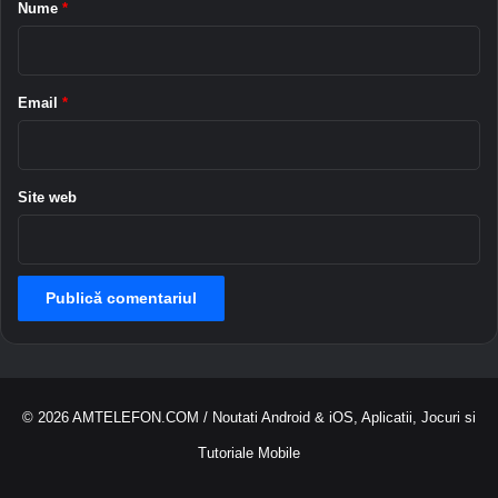
p
r
Nume
*
e
i
i
u
P
h
*
Email
*
o
n
e
Site web
© 2026
AMTELEFON.COM
/ Noutati Android & iOS, Aplicatii, Jocuri si
Tutoriale Mobile