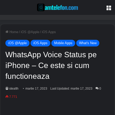
M
Home
/
iOS @Apple
/
iOS Apps
iOS @Apple
iOS Apps
Mobile Apps
What's New
WhatsApp Voice Status pe
iPhone – Ce este si cum
functioneaza
stealth
martie 17, 2023
Last Updated: martie 17, 2023
0
7.771