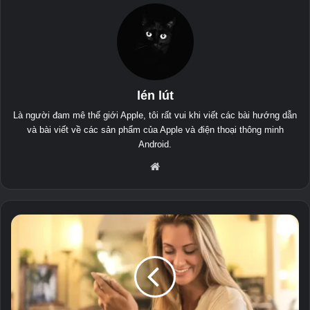
lén lút
Là người đam mê thế giới Apple, tôi rất vui khi viết các bài hướng dẫn
và bài viết về các sản phẩm của Apple và điện thoại thông minh
Android.
Tra
ng
mạ
ng
N
ơ
i
t
ì
m
s