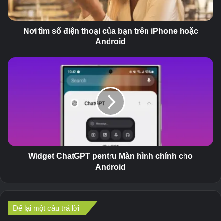
ố
đ
i
Nơi tìm số điện thoại của bạn trên iPhone hoặc
ệ
Android
n
t
W
h
i
o
d
ạ
g
i
e
c
t
ủ
C
a
h
b
a
ạ
t
Widget ChatGPT pentru Màn hình chính cho
n
G
Android
t
P
r
T
ê
p
n
e
Để lại một câu trả lời
i
n