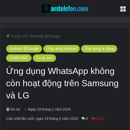
T
Trang chủ
/
Android @Google
Android @Google
Ứng dụng Android
Ứng dụng di động
SAMSUNG
Có gì mới
Ứng dụng WhatsApp không
còn hoạt động trên Samsung
và LG
lén lút
Ngày 19 tháng 2 năm 2024
Cập nhật lần cuối: ngày 19 tháng 2 năm 2024
0
6,127