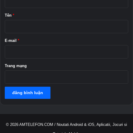
i
ậ
P
n
h
Tên
*
o
*
n
e
h
E-mail
*
o
ặ
c
A
Trang mạng
n
d
r
o
i
d
© 2026
AMTELEFON.COM
/ Noutati Android & iOS, Aplicatii, Jocuri si