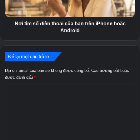
ế
s
v
ố
à
đ
V
i
Nơi tìm số điện thoại của bạn trên iPhone hoặc
ò
ệ
Android
n
n
g
t
t
h
r
o
Để lại một câu trả lời
ò
ạ
n
i
Địa chỉ email của bạn sẽ không được công bố.
Các trường bắt buộc
đ
c
được đánh dấu
*
ể
ủ
t
B
a
ì
b
ì
m
ạ
n
k
n
i
t
h
ế
r
l
m
ê
n
u