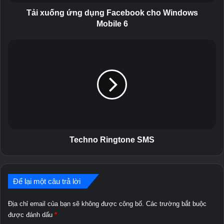
ứ
n
Tải xuống ứng dụng Facebook cho Windows
g
Mobile 6
d
ụ
T
n
e
g
c
F
h
a
n
c
o
e
R
b
i
o
n
o
g
Techno Ringtone SMS
k
t
c
o
h
n
o
Để lại một câu trả lời
e
W
S
i
M
Địa chỉ email của bạn sẽ không được công bố.
Các trường bắt buộc
n
S
được đánh dấu
*
d