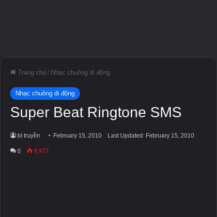
Trang chủ
/
Nhạc chuông di động
Nhạc chuông di động
Super Beat Ringtone SMS
bí truyền
February 15, 2010
Last Updated: February 15, 2010
0
9,977