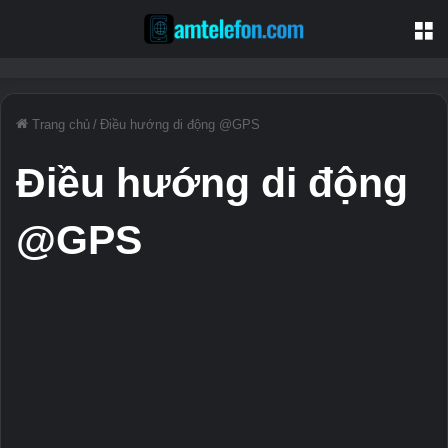
T
Trang chủ
/
Điều hướng di động @GPS
Điều hướng di động
@GPS