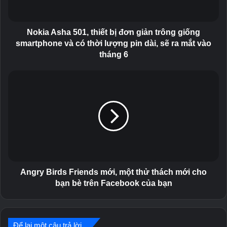
h
a
5
Nokia Asha 501, thiết bị đơn giản trông giống
0
smartphone và có thời lượng pin dài, sẽ ra mắt vào
1
tháng 6
,
t
A
h
n
i
g
ế
r
t
y
b
B
ị
i
đ
r
ơ
d
n
s
Angry Birds Friends mới, một thử thách mới cho
g
F
bạn bè trên Facebook của bạn
i
r
ả
i
n
e
t
n
Để lại một câu trả lời