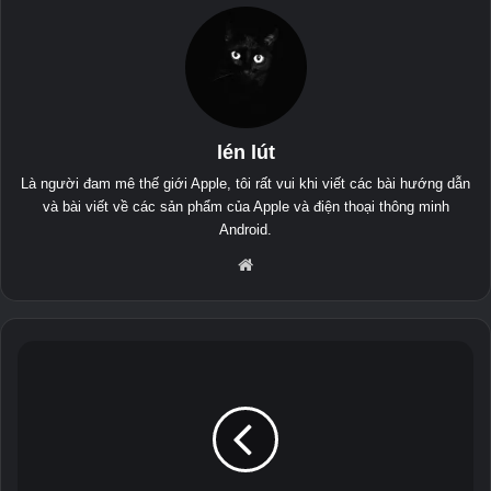
lén lút
Là người đam mê thế giới Apple, tôi rất vui khi viết các bài hướng dẫn
và bài viết về các sản phẩm của Apple và điện thoại thông minh
Android.
Tra
ng
mạ
ng
N
o
k
i
a
A
s