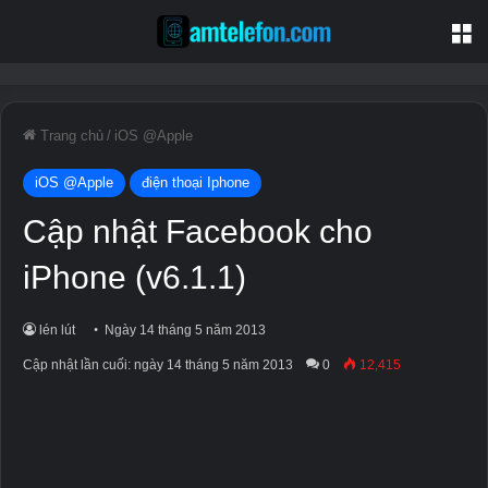
T
Trang chủ
/
iOS @Apple
iOS @Apple
điện thoại Iphone
Cập nhật Facebook cho
iPhone (v6.1.1)
lén lút
Ngày 14 tháng 5 năm 2013
Cập nhật lần cuối: ngày 14 tháng 5 năm 2013
0
12,415