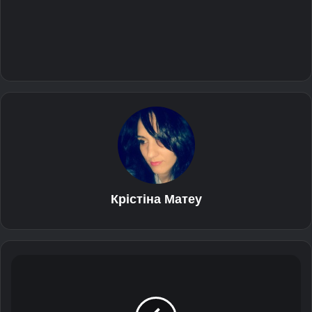
Крістіна Матеу
S
a
m
s