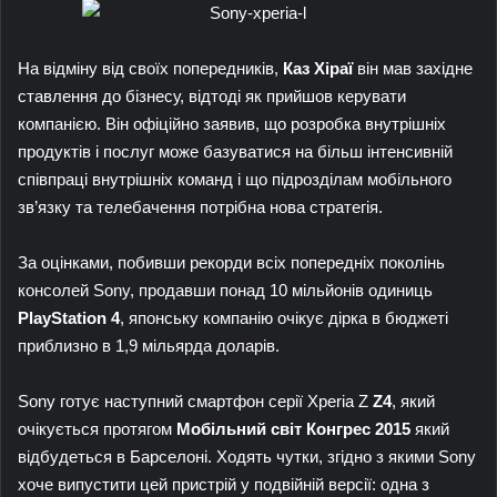
На відміну від своїх попередників,
Каз Хіраї
він мав західне
ставлення до бізнесу, відтоді як прийшов керувати
компанією. Він офіційно заявив, що розробка внутрішніх
продуктів і послуг може базуватися на більш інтенсивній
співпраці внутрішніх команд і що підрозділам мобільного
зв’язку та телебачення потрібна нова стратегія.
За оцінками, побивши рекорди всіх попередніх поколінь
консолей Sony, продавши понад 10 мільйонів одиниць
PlayStation 4
, японську компанію очікує дірка в бюджеті
приблизно в 1,9 мільярда доларів.
Sony готує наступний смартфон серії Xperia Z
Z4
, який
очікується протягом
Мобільний світ
Конгрес 2015
який
відбудеться в Барселоні. Ходять чутки, згідно з якими Sony
хоче випустити цей пристрій у подвійній версії: одна з