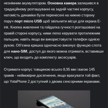
незнімним акумулятором.
Основна камера
залишився в
традиційному розташуванні на задній частині корпусу,
натомість динаміки були перенесені на нижню сторону
поруч
порт micro USB
щоб звільнити місце для екрана E-
ink. Кнопка живлення та гойдалка гучності розташовані на
правій стороні корпусу, ними легко керувати протилежним
пальцем, навіть якщо ви використовуєте телефон однією
рукою. Об’ємна кришка одночасно виконує функцію слота
для
нано-SIM
, доступ до якого можна отримати, вставивши
ключ, що входить до комплекту аксесуарів.
Отримати корпус товщиною всього 8,95 мм і вагою 145
грамів - неймовірне досягнення, якщо врахувати той факт,
що YotaPhone 2 доступний з двома сенсорними екранами.