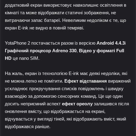
додатковий екран використовує навколишнє освітлення в
кімнаті та може відображати статичні зображення, не
витрачаючи запас батареї. Невеликим недоліком є ​​те, що
екран E-ink не видно в повній темряві.
YotaPhone 2 постачається разом із версією
Android 4.4.3
і
Графічний процесор Adreno 330
,
Відео у форматі Full
HD
це nano SIM.
На жаль, екран із технологією E-ink має деякі недоліки, які
не можна легко не помітити.
Ефект відставання
виражений
ускладнює прокручування списків повідомлень і швидку
взаємодію за допомогою сенсорних команд. Це ще один
досить неприємний аспект
ефект ореолу
залишився після
оновлення вмісту, що відображається на екрані,
відчувається у вигляді тіней, які відображають вміст, який
відображався раніше.