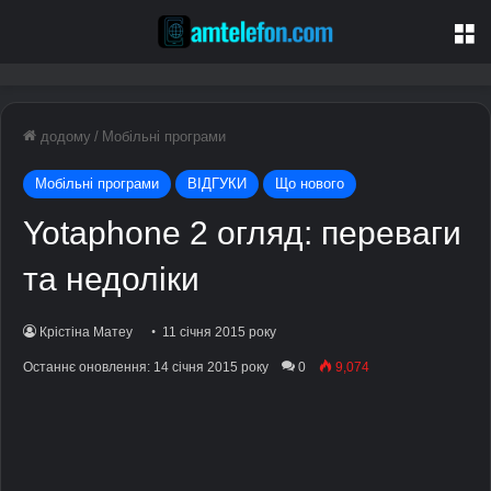
М
додому
/
Мобільні програми
Мобільні програми
ВІДГУКИ
Що нового
Yotaphone 2 огляд: переваги
та недоліки
Крістіна Матеу
11 січня 2015 року
Останнє оновлення: 14 січня 2015 року
0
9,074