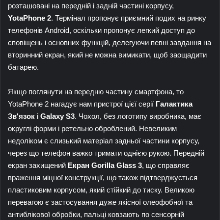
розташовані на передній і задній частині корпусу,
YotaPhone 2
. Термінал пропонує приємний подих на ринку
телефонів Android, оскільки пропонує легкий доступ до
сповіщень і основних функцій, делегуючи певні завдання на
вторинний екран, який не можна вимикати, щоб заощадити
батарею.
Якщо поглянути на передню частину смартфона, то
YotaPhone 2 нагадує нам пристрої цієї серії
Галактика
Зв'язок
і
Galaxy S3
. Чохол, без логотипу виробника, має
округлі форми і ретельно оброблений. Невеликим
недоліком є ​​слизький матеріал задньої частини корпусу,
через що телефон важко тримати однією рукою. Передній
екран захищений
Екран Gorilla Glass 3
, що справляє
враження міцної конструкції, що також підтверджується
пластиковим корпусом, який стійкий до тиску. Великою
перевагою є застосування дуже якісної олеофобної та
антиблікової обробки, пальці ковзають по сенсорній