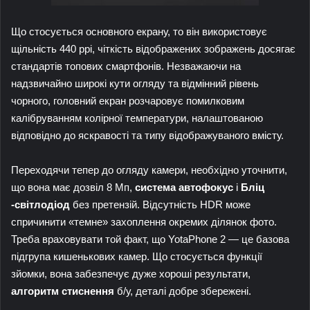
Що стосується основного екрану, то він використовує
щільність 440 ppi, чіткість відображених зображень досягає
стандартів топових смартфонів. Незважаючи на
надзвичайно широкі кути огляду та відмінний рівень
чорного, головний екран розчаровує помилковим
калібруванням колірної температури, налаштованою
відповідно до яскравості та типу відображуваного вмісту.
Переходячи тепер до огляду камери, необхідно уточнити,
що вона має дозвіл 8 Мп,
система
автофокус
і
Бліц
-світлодіод
без претензій. Відсутність HDR може
спричинити «темне» захоплення окремих ділянок фото.
Треба враховувати той факт, що YotaPhone 2 — це базова
підгрупа кишенькових камер. Що стосується функції
зйомки, вона забезпечує дуже хороші результати,
алгоритм стиснення
б/у, деталі добре збережені.