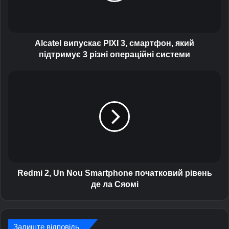
l
в
и
п
Alcatel випускає PIXI 3, смартфон, який
у
підтримує 3 різні операційні системи
с
к
R
а
e
є
d
P
m
I
i
X
2
I
,
3
U
,
n
с
N
Redmi 2, Un Nou Smartphone початковий рівень
м
o
де ла Сяомі
а
u
р
S
т
m
ф
a
Залиште відповідь