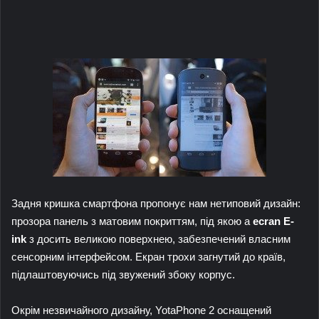
Задня кришка смартфона пропонує нам нетиповий дизайн:
прозора панель з матовим покриттям, під якою a
ecran E-
ink
з досить великою поверхнею, забезпечений власним
сенсорним інтерфейсом. Екран трохи загнутий до країв,
підлаштовуючись під звужений збоку корпус.
Окрім незвичайного дизайну, YotaPhone 2 оснащений