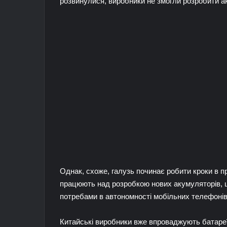
розвинулися, виробники не змогли розробити а
Однак, схоже, галузь починає робити кроки в п
працюють над розробкою нових акумуляторів, щ
потребами в автономності мобільних телефонів
Китайські виробники вже впроваджують батареї з