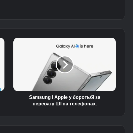
S
a
m
s
u
n
g
і
A
p
Samsung і Apple у боротьбі за
p
перевагу ШІ на телефонах.
l
e
у
б