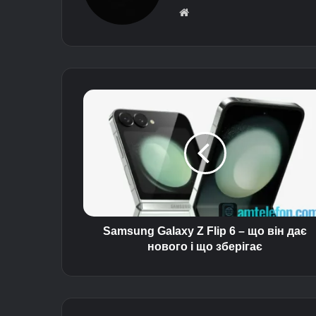
Ве
б-
сай
т
S
a
m
s
u
n
g
G
a
l
Samsung Galaxy Z Flip 6 – що він дає
a
нового і що зберігає
x
y
Z
F