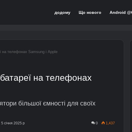
додому
Що нового
Android @
ї на телефонах Samsung і Apple
батареї на телефонах
ятори більшої ємності для своїх
5 січня 2025 р
0
1,437