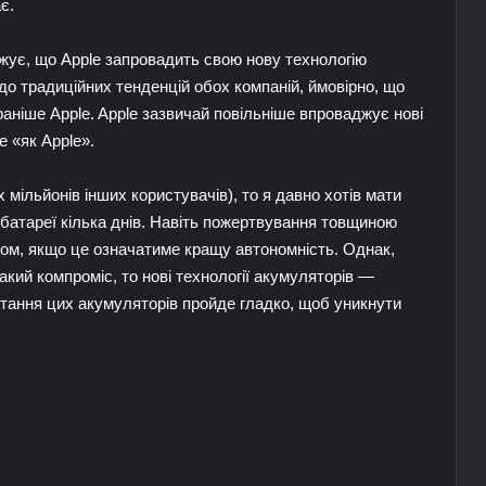
є.
жує, що Apple запровадить свою нову технологію
до традиційних тенденцій обох компаній, ймовірно, що
аніше Apple. Apple зазвичай повільніше впроваджує нові
е «як Apple».
х мільйонів інших користувачів), то я давно хотів мати
батареї кілька днів. Навіть пожертвування товщиною
ом, якщо це означатиме кращу автономність. Однак,
кий компроміс, то нові технології акумуляторів —
ртання цих акумуляторів пройде гладко, щоб уникнути