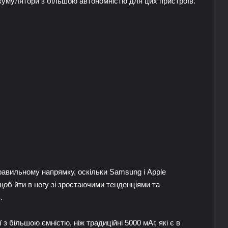
кумулятори з більшою автономністю для цих пристроїв.
равильному напрямку, оскільки Samsung і Apple
об йти в ногу зі зростаючими тенденціями та
.
 більшою ємністю, ніж традиційні 5000 мАг, які є в