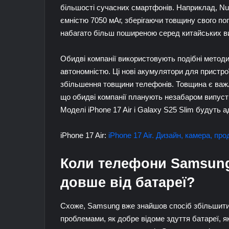
більшості сучасних смартфонів. Наприклад, Nu
ємністю 7050 мАг, зберігаючи товщину свого по
набагато більш поширеною серед китайських вир
Обидві компанії використовують подібні метод
автономністю. Ці нові акумулятори для пристро
збільшення товщини телефонів. Товщина є важ
що обидві компанії планують незабаром випусти
Моделі iPhone 17 Air і Galaxy S25 Slim будуть 
iPhone 17 Air:
iPhone 17 Air. Дизайн, камера, прод
Коли телефони Samsung
довше від батареї?
Схоже, Samsung вже знайшов спосіб збільшити 
проблемами, як добре відоме здуття батареї, я