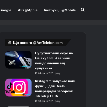
Шукати
Google
iOS @Apple
Інструкції @Mobile
Що нового @AmTelefon.com
Супутниковий соус на
Galaxy S25. Аварійні
повідомлення від
супутника.
24 січня 2025 року
Instagram запускає нові
функції для Reels
напередодні заборони
TikTok у США
18 січня 2025 року