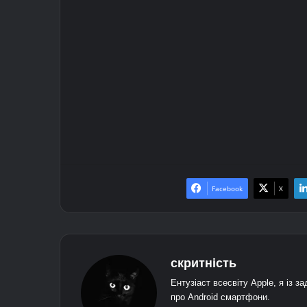
Facebook
X
скритність
Ентузіаст всесвіту Apple, я із з
про Android смартфони.