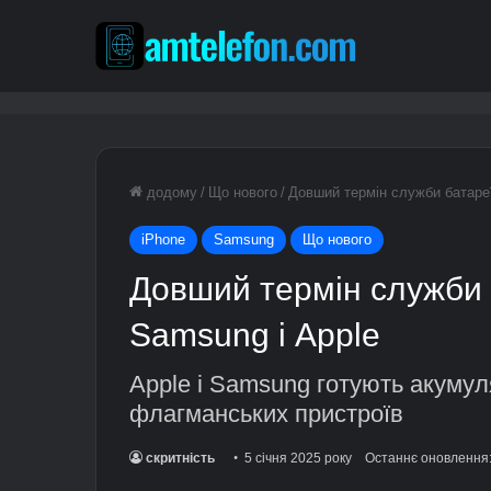
додому
/
Що нового
/
Довший термін служби батаре
iPhone
Samsung
Що нового
Довший термін служби 
Samsung і Apple
Apple і Samsung готують акумул
флагманських пристроїв
скритність
5 січня 2025 року
Останнє оновлення: 