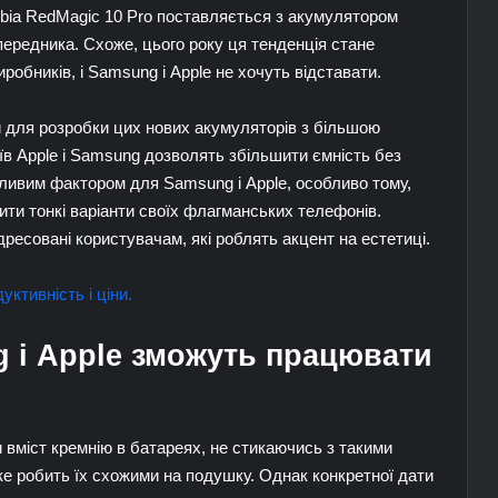
bia RedMagic 10 Pro поставляється з акумулятором
передника. Схоже, цього року ця тенденція стане
обників, і Samsung і Apple не хочуть відставати.
и для розробки цих нових акумуляторів з більшою
їв Apple і Samsung дозволять збільшити ємність без
ливим фактором для Samsung і Apple, особливо тому,
ти тонкі варіанти своїх флагманських телефонів.
адресовані користувачам, які роблять акцент на естетиці.
уктивність і ціни.
 і Apple зможуть працювати
вміст кремнію в батареях, не стикаючись з такими
ке робить їх схожими на подушку. Однак конкретної дати