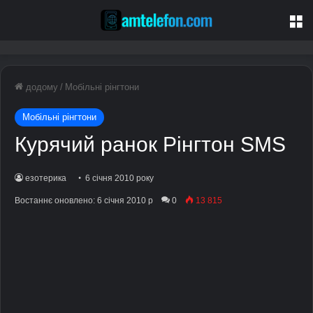
М
додому
/
Мобільні рінгтони
Мобільні рінгтони
Курячий ранок Рінгтон SMS
езотерика
6 січня 2010 року
Востаннє оновлено: 6 січня 2010 р
0
13 815