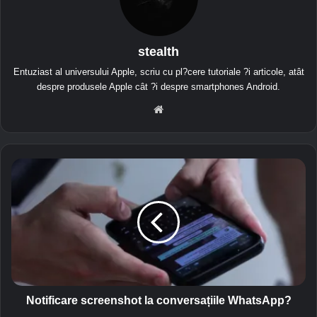
stealth
Entuziast al universului Apple, scriu cu pl?cere tutoriale ?i articole, atât
despre produsele Apple cât ?i despre smartphones Android.
We
bsit
e
N
o
t
i
f
i
c
a
r
e
Notificare screenshot la conversațiile WhatsApp?
s