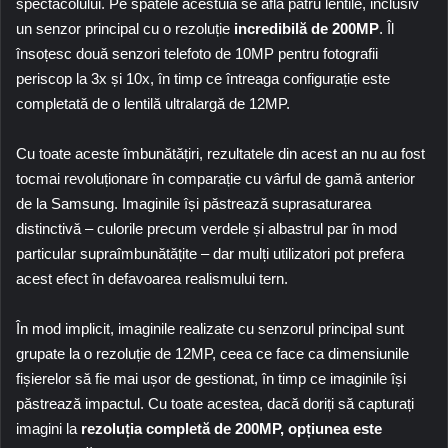
spectacolului. Pe spatele acestuia se află patru lentile, inclusiv
un senzor principal cu o rezoluție
incredibilă de 200MP
. Îl
însoțesc două senzori telefoto de 10MP pentru fotografii
periscop la 3x și 10x, în timp ce întreaga configurație este
completată de o lentilă ultralargă de 12MP.
Cu toate aceste îmbunătățiri, rezultatele din acest an nu au fost
tocmai revoluționare în comparație cu vârful de gamă anterior
de la Samsung. Imaginile își păstrează suprasaturarea
distinctivă – culorile precum verdele și albastrul par în mod
particular supraîmbunătățite – dar mulți utilizatori pot prefera
acest efect în defavoarea realismului tern.
În mod implicit, imaginile realizate cu senzorul principal sunt
grupate la o rezoluție de 12MP, ceea ce face ca dimensiunile
fișierelor să fie mai ușor de gestionat, în timp ce imaginile își
păstrează impactul. Cu toate acestea, dacă doriți să capturați
imagini la
rezoluția completă de 200MP, opțiunea este