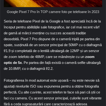
Google Pixel 7 Pro în TOP camere foto pe telefoane în 2023
Seria de telefoane Pixel de la Google a fost apreciată încă de la
început pentru abilitățile sale fotografice, iar cel mai recent vârf
de gamă al mărcii menține cu succes această tradiție
deosebită.
Pixel 7 Pro
dispune de o cameră triplă pe partea din
spate, susținută de un senzor principal de 50MP cu o diafragmă
f/1.9 și completată de o lentilă ultralargă de 12MP și un senzor
de zoom telefoto de 48MP, care se mândrește cu un
zoom
optic de 5x
. Pe partea din față există o cameră selfie ultralargă
de 10.8MP, cu o diafragmă f/2.2.
Fotografierea în mod automat este ușoară – nu este nevoie să
ajustați nivelurile
ISO
sau expunerea pentru a obține fotografia
perfectă. Cu alte cuvinte, acest telefon te face să pari că știi ce
faci cu camera. Cu acest senzor principal, culorile sunt vibrante
fără a ceda suprasaturării care caracterizează adesea