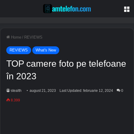
M
Home
/
REVIEWS
REVIEWS
What's New
TOP camere foto pe telefoane
în 2023
stealth
august 21, 2023
Last Updated: februarie 12, 2024
0
8.399