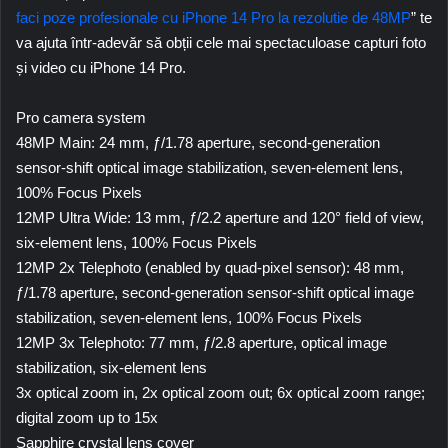
faci poze profesionale cu iPhone 14 Pro la rezolutie de 48MP
” te
va ajuta într-adevăr să obții cele mai spectaculoase capturi foto
și video cu
iPhone 14 Pro
.
Pro camera system
48MP Main: 24 mm, ƒ/1.78 aperture, second-generation
sensor-shift optical image stabilization, seven‑element lens,
100% Focus Pixels
12MP Ultra Wide: 13 mm, ƒ/2.2 aperture and 120° field of view,
six‑element lens, 100% Focus Pixels
12MP 2x Telephoto (enabled by quad-pixel sensor): 48 mm,
ƒ/1.78 aperture, second-generation sensor-shift optical image
stabilization, seven‑element lens, 100% Focus Pixels
12MP 3x Telephoto: 77 mm, ƒ/2.8 aperture, optical image
stabilization, six-element lens
3x optical zoom in, 2x optical zoom out; 6x optical zoom range;
digital zoom up to 15x
Sapphire crystal lens cover