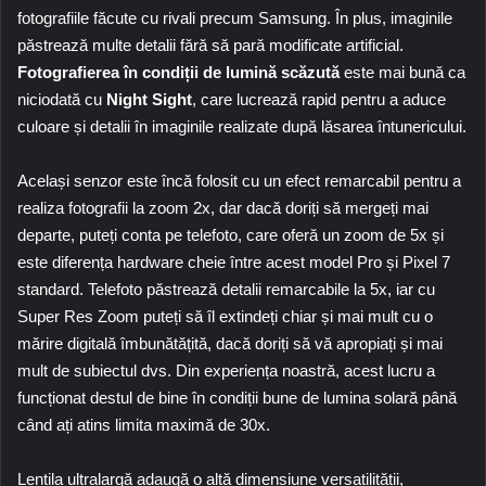
fotografiile făcute cu rivali precum Samsung. În plus, imaginile
păstrează multe detalii fără să pară modificate artificial.
Fotografierea în condiții de lumină scăzută
este mai bună ca
niciodată cu
Night Sight
, care lucrează rapid pentru a aduce
culoare și detalii în imaginile realizate după lăsarea întunericului.
Același senzor este încă folosit cu un efect remarcabil pentru a
realiza fotografii la zoom 2x, dar dacă doriți să mergeți mai
departe, puteți conta pe telefoto, care oferă un zoom de 5x și
este diferența hardware cheie între acest model Pro și Pixel 7
standard. Telefoto păstrează detalii remarcabile la 5x, iar cu
Super Res Zoom
puteți să îl extindeți chiar și mai mult cu o
mărire digitală îmbunătățită, dacă doriți să vă apropiați și mai
mult de subiectul dvs. Din experiența noastră, acest lucru a
funcționat destul de bine în condiții bune de lumina solară până
când ați atins limita maximă de 30x.
Lentila ultralargă adaugă o altă dimensiune versatilității,