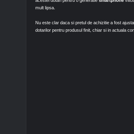
acestei dotari pentru o generatie
smartphone
viito
mult lipsa.
Nu este clar daca si pretul de achizitie a fost ajust
dotarilor pentru produsul finit, chiar si in actuala c