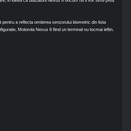
are, in ideea ca utilizatorii Nexus 6 oricum nu ii vor simti prea
at pentru a reflecta omiterea senzorului biometric din lista
onfiguratie, Motorola Nexus 6 fiind un terminal nu tocmai ieftin.