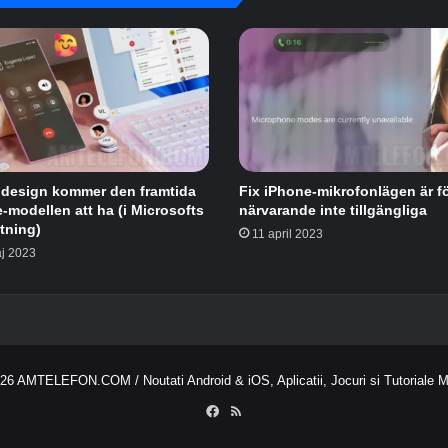
n
e
 design kommer den framtida
Fix iPhone-mikrofonlägen är f
-modellen att ha (i Microsofts
närvarande inte tillgängliga
tning)
11 april 2023
j 2023
026
AMTELEFON.COM
/ Noutati Android & iOS, Aplicatii, Jocuri si Tutoriale 
Facebook
RSS