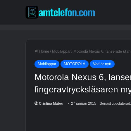
Home
/
Mobilappar
/
Motorola Nexus 6, lanserade utan 
Mobilappar
MOTOROLA
Vad är nytt
Motorola Nexus 6, lanse
fingeravtrycksläsaren my
Cristina Mateu
27 januari 2015
Senast uppdaterad: