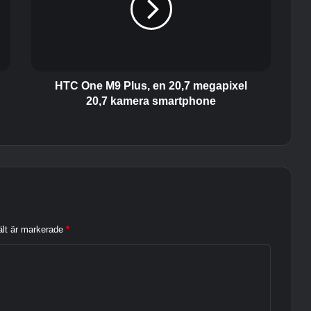
n
e
M
9
P
l
HTC One M9 Plus, en 20,7 megapixel
u
20,7 kamera smartphone
s
,
e
n
2
0
,
7
ält är markerade
*
m
e
g
a
p
i