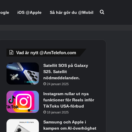
Söka efter
ogle
iOS @Apple
Så här gör du @Mobil
Vad är nytt @AmTelefon.com
Satellit SOS på Galaxy
S25. Satellit
nödmeddelanden.
24 januari 2025
Instagram rullar ut nya
funktioner för Reels inför
TikToks USA-förbud
18 januari 2025
Samsung och Apple i
kampen om AI-överhöghet