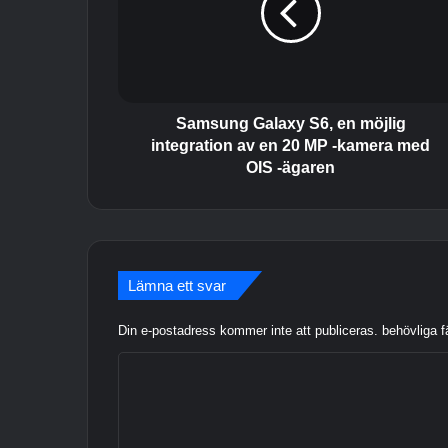
u
n
g
G
a
l
Samsung Galaxy S6, en möjlig
a
integration av en 20 MP -kamera med
x
OIS -ägaren
y
S
6
,
e
Lämna ett svar
n
m
Din e-postadress kommer inte att publiceras.
behövliga f
ö
j
K
l
i
o
g
m
i