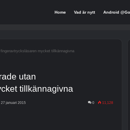
Home
Vad är nytt
Android @Go
fingeravtrycksläsaren mycket tillkännagivna
rade utan
cket tillkännagivna
 27 januari 2015
0
11,128