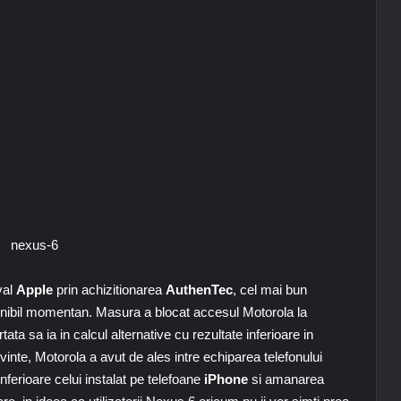
val
Apple
prin achizitionarea
AuthenTec
, cel mai bun
ponibil momentan. Masura a blocat accesul Motorola la
ata sa ia in calcul alternative cu rezultate inferioare in
 cuvinte, Motorola a avut de ales intre echiparea telefonului
ferioare celui instalat pe telefoane
iPhone
si amanarea