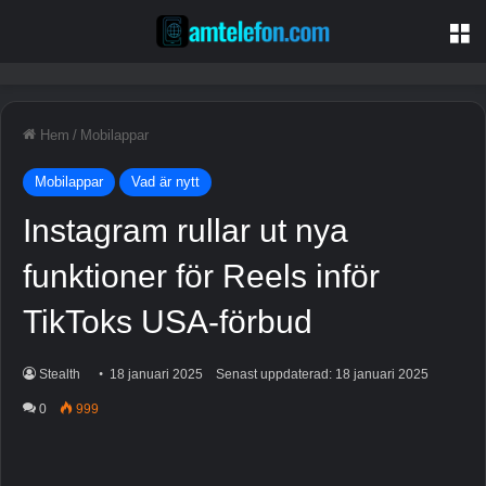
M
Hem
/
Mobilappar
Mobilappar
Vad är nytt
Instagram rullar ut nya
funktioner för Reels inför
TikToks USA-förbud
Stealth
18 januari 2025
Senast uppdaterad: 18 januari 2025
0
999