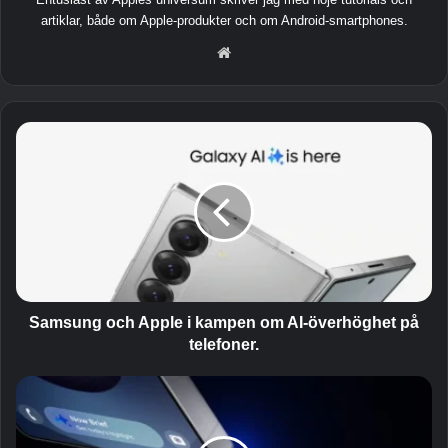
artiklar, både om Apple-produkter och om Android-smartphones.
He
msi
da
S
a
m
s
u
n
g
o
c
h
Samsung och Apple i kampen om AI-överhöghet på
A
telefoner.
p
p
S
l
a
e
t
i