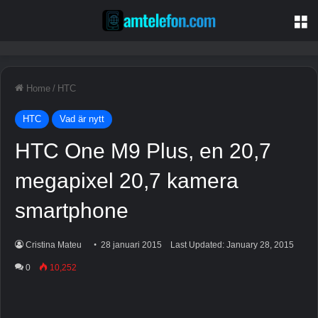
M
Home
/
HTC
HTC
Vad är nytt
HTC One M9 Plus, en 20,7
megapixel 20,7 kamera
smartphone
Cristina Mateu
28 januari 2015
Last Updated: January 28, 2015
0
10,252