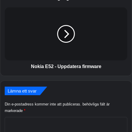
g
l
N
e
o
n
k
e
i
x
a
u
E
s
5
e
2
n
-
U
Nokia E52 - Uppdatera firmware
p
p
d
Lämna ett svar
a
t
e
Din e-postadress kommer inte att publiceras.
behövliga fält är
r
markerade
*
a
K
f
i
o