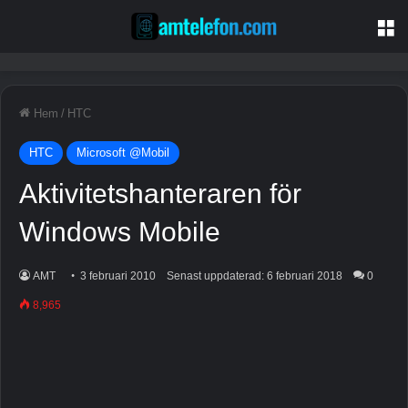
M
Hem
/
HTC
HTC
Microsoft @Mobil
Aktivitetshanteraren för
Windows Mobile
AMT
3 februari 2010
Senast uppdaterad: 6 februari 2018
0
8,965