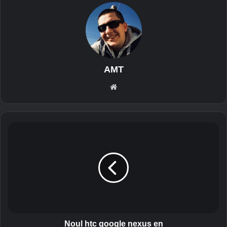
AMT
He
msi
da
N
o
u
l
h
t
c
g
o
o
Noul htc google nexus en