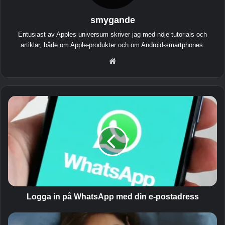
smygande
Entusiast av Apples universum skriver jag med nöje tutorials och
artiklar, både om Apple-produkter och om Android-smartphones.
He
msi
da
L
o
g
g
a
i
n
p
å
W
Logga in på WhatsApp med din e-postadress
h
a
O