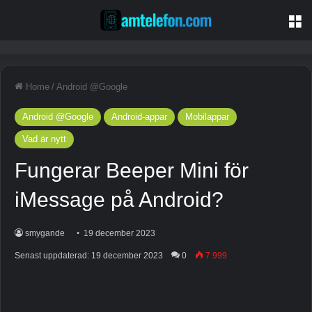
M
Home
/
Android @Google
Android @Google
Android-appar
Mobilappar
Vad är nytt
Fungerar Beeper Mini för
iMessage på Android?
smygande
19 december 2023
Senast uppdaterad: 19 december 2023
0
7 999