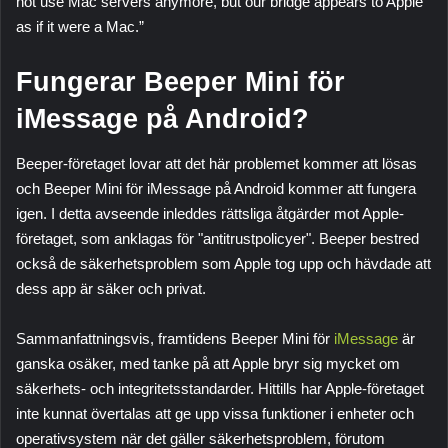
not use Mac servers anymore, but our bridge appears to Apple
as if it were a Mac.”
Fungerar Beeper Mini för
iMessage på Android?
Beeper-företaget lovar att det här problemet kommer att lösas
och Beeper Mini för iMessage på Android kommer att fungera
igen. I detta avseende inleddes rättsliga åtgärder mot Apple-
företaget, som anklagas för "antitrustpolicyer". Beeper bestred
också de säkerhetsproblem som Apple tog upp och hävdade att
dess app är säker och privat.
Sammanfattningsvis, framtidens Beeper Mini för
iMessage
är
ganska osäker, med tanke på att Apple bryr sig mycket om
säkerhets- och integritetsstandarder. Hittills har Apple-företaget
inte kunnat övertalas att ge upp vissa funktioner i enheter och
operativsystem när det gäller säkerhetsproblem, förutom