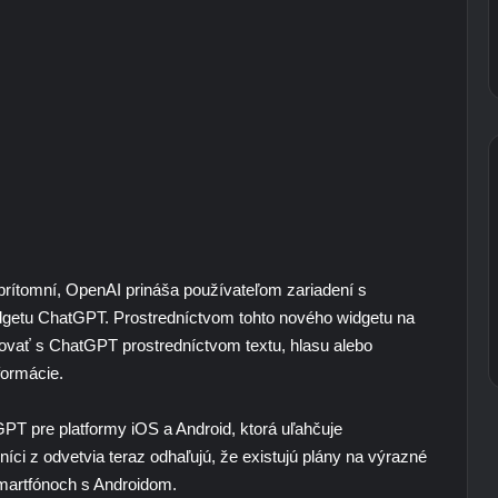
eprítomní, OpenAI prináša používateľom zariadení s
getu ChatGPT. Prostredníctvom tohto nového widgetu na
vať s ChatGPT prostredníctvom textu, hlasu alebo
formácie.
GPT pre platformy iOS a Android, ktorá uľahčuje
íci z odvetvia teraz odhaľujú, že existujú plány na výrazné
martfónoch s Androidom.