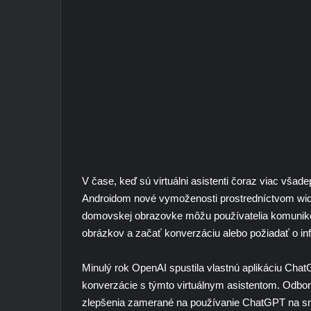
V čase, keď sú virtuálni asistenti čoraz viac všad
Androidom nové vymoženosti prostredníctvom wid
domovskej obrazovke môžu používatelia komuniko
obrázkov a začať konverzáciu alebo požiadať o in
Minulý rok OpenAI spustila vlastnú aplikáciu Chat
konverzácie s týmto virtuálnym asistentom. Odborn
zlepšenia zamerané na používanie ChatGPT na s