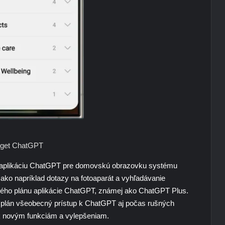
get ChatGPT
iniaplikáciu ChatGPT pre domovskú obrazovku systému
, ako napríklad dotazy na fotoaparát a vyhľadávanie
teného plánu aplikácie ChatGPT, známej ako ChatGPT Plus.
plán všeobecný prístup k ChatGPT aj počas rušných
p k novým funkciám a vylepšeniam.