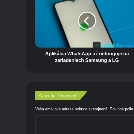
p
l
i
k
á
c
i
a
W
Aplikácia WhatsApp už nefunguje na
h
zariadeniach Samsung a LG
a
t
s
A
p
Zanechať Odpoveď
p
u
Vaša emailová adresa nebude zverejnená.
Povinné poli
ž
n
K
e
f
o