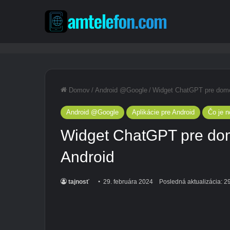
Domov
/
Android @Google
/
Widget ChatGPT pre domo
Android @Google
Aplikácie pre Android
Čo je 
Widget ChatGPT pre do
Android
tajnosť
29. februára 2024
Posledná aktualizácia: 2