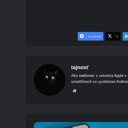
Facebook
X
tajnosť
Ako nadšenec z univerza Apple s 
smartfónoch so systémom Androi
we
bov
é
str
ánk
y
A