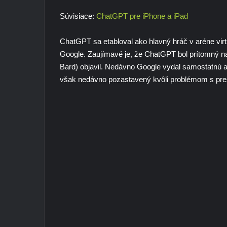
Súvisiace:
ChatGPT pre iPhone a iPad
ChatGPT sa etabloval ako hlavný hráč v aréne virt
Google. Zaujímavé je, že ChatGPT bol prítomný na
Bard) objavil. Nedávno Google vydal samostatnú ap
však nedávno pozastavený kvôli problémom s pres