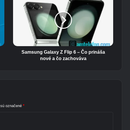
a
m
s
u
n
g
G
a
l
Samsung Galaxy Z Flip 6 – Čo prináša
a
nové a čo zachováva
x
y
Z
F
l
i
p
a sú označené
*
6
–
Č
o