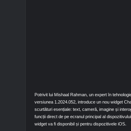
Potrivit lui Mishaal Rahman, un expert în tehnologi
versiunea 1.2024.052, introduce un nou widget Ch
scurtături esențiale: text, cameră, imagine și inter
funcții direct de pe ecranul principal al dispozitiv
widget va fi disponibil și pentru dispozitivele iOS.