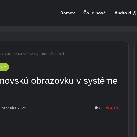
Domov
Čo je nové
Android @
vskú obrazovku v systéme Android
nové
movskú obrazovku v systéme
9. februára 2024
0
9,039