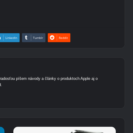
LinkedIn
Tumblr
Reddit
radosťou píšem návody a články o produktoch Apple aj o
d.
S