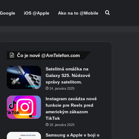
Hľadať
Google
iOS @Apple
Ako na to @Mobile
Čo je nové @AmTelefon.com
Satelitná omáčka na
Galaxy S25. Núdzové
správy satelitom.
24. januára 2025
Instagram zavádza nové
funkcie pre Reels pred
americkým zákazom
TikTok
18. januára 2025
Samsung a Apple v boji o