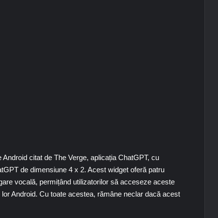
e Android citat de The Verge, aplicația ChatGPT, cu
atGPT de dimensiune 4 x 2. Acest widget oferă patru
ogare vocală, permițând utilizatorilor să acceseze aceste
ului lor Android. Cu toate acestea, rămâne neclar dacă acest