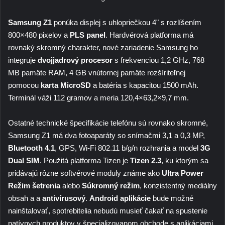
Samsung Z1
ponúka displej s uhlopriečkou 4" s rozlíšením
800×480 pixelov a
PLS panel
. Hardvérová platforma má
rovnaký skromný charakter, nové zariadenie Samsung ho
integruje
dvojjadrový procesor
s frekvenciou 1,2 GHz, 768
MB pamäte RAM, 4 GB vnútornej pamäte rozšíriteľnej
pomocou
karta MicroSD
a batéria s kapacitou 1500 mAh.
Terminál váži 112 gramov a meria 120,4×63,2×9,7 mm.
Ostatné technické špecifikácie telefónu sú rovnako skromné,
Samsung Z1 má dva fotoaparáty so snímačmi 3,1 a 0,3 MP,
Bluetooth 4.1
, GPS, Wi-Fi 802.11 b/g/n rozhrania a model
3G
Dual SIM
. Použitá platforma Tizen je
Tizen 2.3
, ku ktorým sa
pridávajú rôzne softvérové ​​moduly známe ako
Ultra Power
Režim šetrenia
alebo
Súkromný režim
, konzistentný mediálny
obsah a a
antivírusový
.
Android aplikácie
bude možné
nainštalovať, spotrebitelia nebudú musieť čakať na spustenie
natívnych produktov v špecializovanom obchode s aplikáciami.