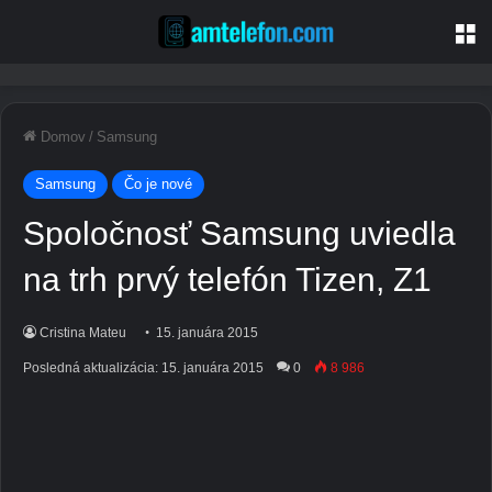
P
Domov
/
Samsung
Samsung
Čo je nové
Spoločnosť Samsung uviedla
na trh prvý telefón Tizen, Z1
Cristina Mateu
15. januára 2015
Posledná aktualizácia: 15. januára 2015
0
8 986