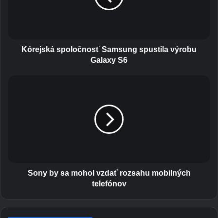
s
k
á
s
p
Kórejská spoločnosť Samsung spustila výrobu
o
Galaxy S6
l
o
S
č
o
n
n
o
y
s
b
ť
y
S
s
a
a
m
m
s
o
Sony by sa mohol vzdať rozsahu mobilných
u
h
telefónov
n
o
g
l
s
v