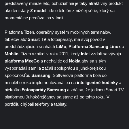
predstavený minulé leto, bohužiaľ nie je taký atraktívny produkt
ako ten starý
Z model
, ide o telefón z nižšej série, ktorý sa
momentálne predáva iba v Indii.
Platforma Tizen, operačný systém mobilných terminálov,
tabletov atď
Smart TV
a fotoaparáty, má svoj pôvod v
predchádzajúcich snahách
LiMo
,
Platforma Samsung Linux
a
Moblin
. Tizen vznikol v roku 2011, kedy
Intel
vzdali sa vývoja
platforma MeeGo
a nechal tie od
Nokia
aby sa s tým
vysporiadali sami a začali spoluprácu s juhokórejskou
spoločnosťou
Samsung
. Softvérová platforma bola do
minulého roka implementovaná iba na
inteligentné hodinky
a
niekoľko
Fotoaparáty Samsung
a zdá sa, že jedinou Smart TV
platformou Juhokórejčanov sa stane až od tohto roku. V
portfóliu chýbali telefóny a tablety.