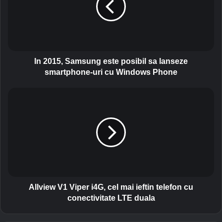
1
5
,
S
a
m
In 2015, Samsung este posibil sa lanseze
s
smartphone-uri cu Windows Phone
u
n
A
g
l
e
l
s
v
t
i
e
e
p
w
o
V
s
1
i
V
Allview V1 Viper i4G, cel mai ieftin telefon cu
b
i
conectivitate LTE duala
i
p
l
e