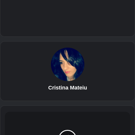
Cristina Mateiu
I
n
2
0