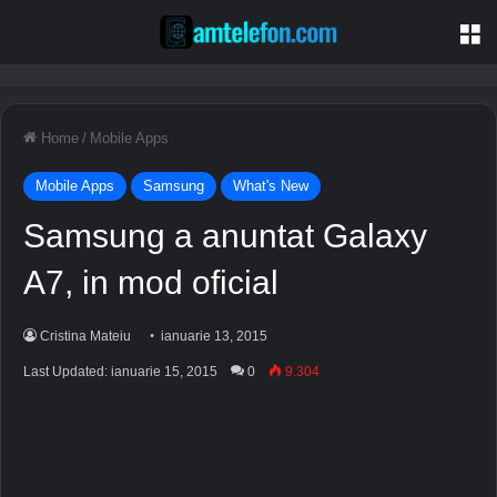
M
Home
/
Mobile Apps
Mobile Apps
Samsung
What's New
Samsung a anuntat Galaxy
A7, in mod oficial
Cristina Mateiu
ianuarie 13, 2015
Last Updated: ianuarie 15, 2015
0
9.304