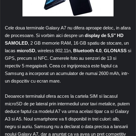
Cele doua terminale Galaxy A7 nu difera aproape deloc, in afara
de procesoare. Si vorbim aici despre un
display de
5,5″ HD
SAMOLED
, 2 GB memorie RAM, 16 GB spatiu de stocare, un
lacas
microSD
, wireless 802.11n,
Bluetooth 4.0
,
GLONASS
si
GPS, precum si NFC. Camerele foto au senzori de 13 si
repectiv 5 megapixeli. Ceea ce ingrijoreaza este faptul ca
Samsung a incorporat un acumulator de numai 2600 mAh, intr-
un dispozitiv cu ecran mare.
Deoarece terminalul ofera acces la cartela SIM si lacasul
microSD de pe lateral prin intermediul unor tavi metalice, putem
deduce faptul ca modelul A7 va urma acelasi tipar ca si Galaxy
A3 si A5. Noul smartphone va fi disponibil in trei culori: alb,
negru si auriu. Samsung nu a declarat o data precisa a lansarii
noului Galaxy A7, dar a anuntat ca va avea un pret competitiv