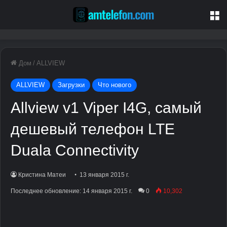
М
Дом
/
ALLVIEW
ALLVIEW
Загрузки
Что нового
Allview v1 Viper I4G, самый
дешевый телефон LTE
Duala Connectivity
Кристина Матеи
13 января 2015 г.
Последнее обновление: 14 января 2015 г.
0
10,302