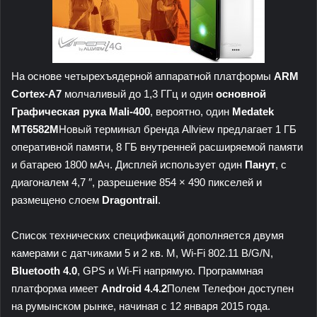
На основе четырехъядерной аппаратной платформы
ARM
Cortex-A7
молчаливый до 1,3 ГГц и один
основной
Графическая рука Mali-400
, вероятно, один
Medatek
MT6582M
Новый терминал бренда Allview предлагает 1 ГБ
оперативной памяти, 8 ГБ внутренней расширяемой памяти
и батарею 1800 мАч. Дисплей использует один
Панут
, с
диагоналем 4,7 ″, разрешение 854 × 490 пикселей и
размещено слоем
Dragontrail
.
Список технических спецификаций дополняется двумя
камерами с датчиками 5 и 2 кв. М, Wi-Fi 802.11 B/G/N,
Bluetooth 4.0
, GPS и Wi-Fi напрямую. Программная
платформа имеет
Android 4.4.2
Полем Телефон доступен
на румынском рынке, начиная с 12 января 2015 года.