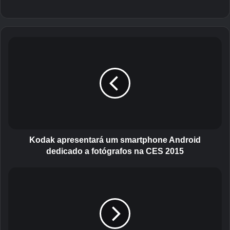
K
o
d
a
k
a
p
r
e
s
Kodak apresentará um smartphone Android
e
dedicado a fotógrafos na CES 2015
n
t
S
a
a
r
y
á
g
u
u
m
s