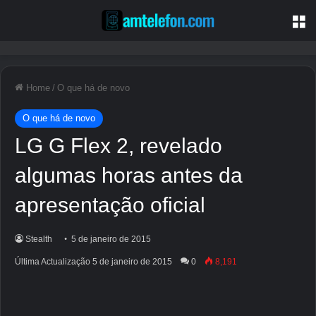
M
Home
/
O que há de novo
O que há de novo
LG G Flex 2, revelado
algumas horas antes da
apresentação oficial
Stealth
5 de janeiro de 2015
Última Actualização 5 de janeiro de 2015
0
8,191