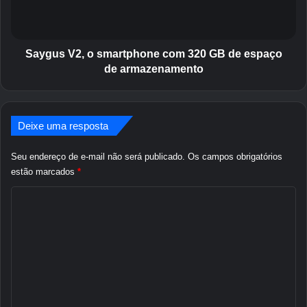
s
V
m
2
a
,
r
o
Saygus V2, o smartphone com 320 GB de espaço
t
s
de armazenamento
p
m
h
a
o
r
n
t
Deixe uma resposta
e
p
A
h
Seu endereço de e-mail não será publicado.
Os campos obrigatórios
n
o
estão marcados
*
d
n
r
C
e
o
c
o
i
o
m
d
m
d
3
e
e
2
n
d
0
i
G
t