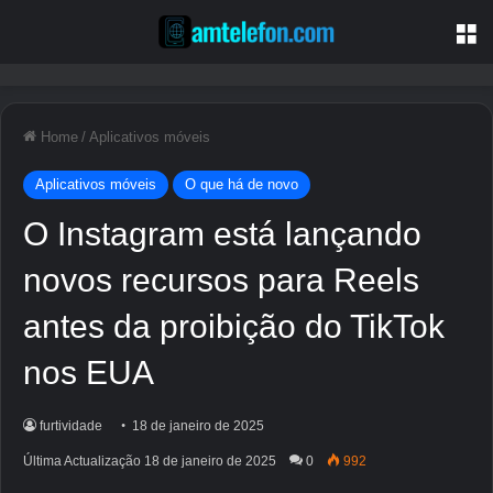
M
Home
/
Aplicativos móveis
Aplicativos móveis
O que há de novo
O Instagram está lançando
novos recursos para Reels
antes da proibição do TikTok
nos EUA
furtividade
18 de janeiro de 2025
Última Actualização 18 de janeiro de 2025
0
992