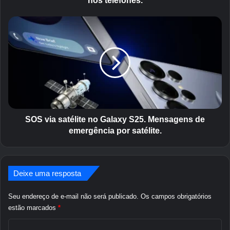
nos telefones.
l
e
S
n
O
a
S
b
v
a
i
t
a
a
s
l
a
h
t
a
é
SOS via satélite no Galaxy S25. Mensagens de
p
l
emergência por satélite.
e
i
l
t
a
e
s
n
Deixe uma resposta
u
o
p
G
Seu endereço de e-mail não será publicado.
Os campos obrigatórios
r
a
estão marcados
*
e
l
m
C
a