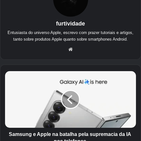
furtividade
Entusiasta do universo Apple, escrevo com prazer tutoriais e artigos,
tanto sobre produtos Apple quanto sobre smartphones Android.
Loc
al
na
red
S
e
a
Inte
m
s
rne
u
t
n
g
e
A
p
Samsung e Apple na batalha pela supremacia da IA ​​
p