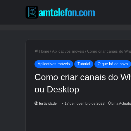
Home
/
Aplicativos móveis
/
Como criar canais do Wha
Aplicativos móveis
Tutorial
O que há de novo
Como criar canais do Wh
ou Desktop
furtividade
17 de novembro de 2023
Última Actual