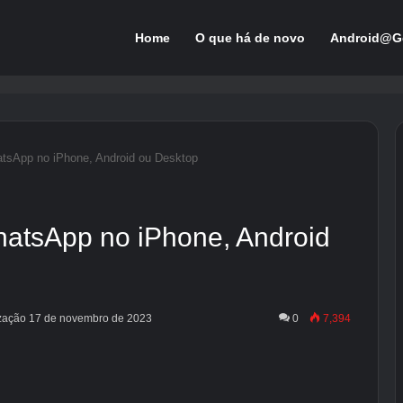
Home
O que há de novo
Android@G
tsApp no ​​iPhone, Android ou Desktop
atsApp no ​​iPhone, Android
ização 17 de novembro de 2023
0
7,394