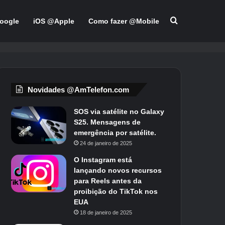
Pesquisar po
oogle
iOS @Apple
Como fazer @Mobile
Novidades @AmTelefon.com
SOS via satélite no Galaxy
S25. Mensagens de
emergência por satélite.
24 de janeiro de 2025
O Instagram está
lançando novos recursos
para Reels antes da
proibição do TikTok nos
EUA
18 de janeiro de 2025