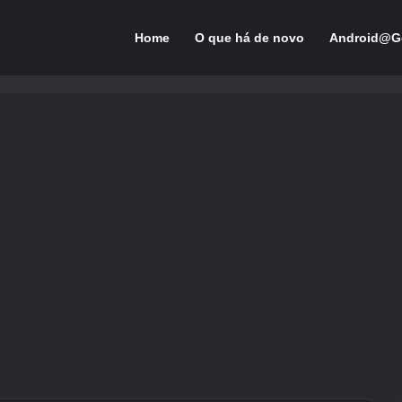
Home
O que há de novo
Android@G