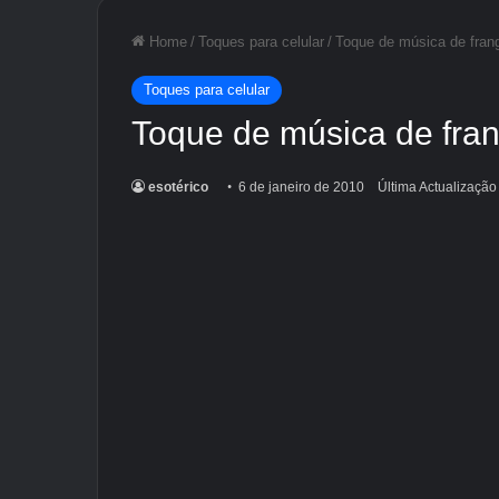
Home
/
Toques para celular
/
Toque de música de fra
Toques para celular
Toque de música de fr
esotérico
6 de janeiro de 2010
Última Actualização