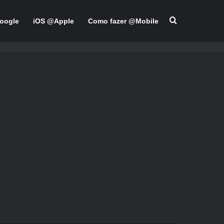
Pesquisar po
oogle
iOS @Apple
Como fazer @Mobile