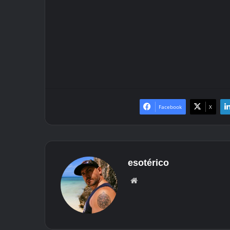
Facebook
X
esotérico
Loc
al
na
red
e