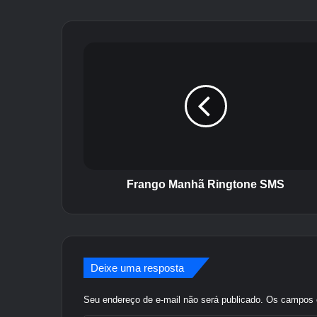
Inte
rne
F
t
r
a
n
g
o
M
a
n
h
Frango Manhã Ringtone SMS
ã
R
i
n
g
Deixe uma resposta
t
o
Seu endereço de e-mail não será publicado.
Os campos o
n