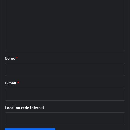
e
o
s
m
e
n
t
á
r
Nome
*
i
o
*
E-mail
*
Local na rede Internet