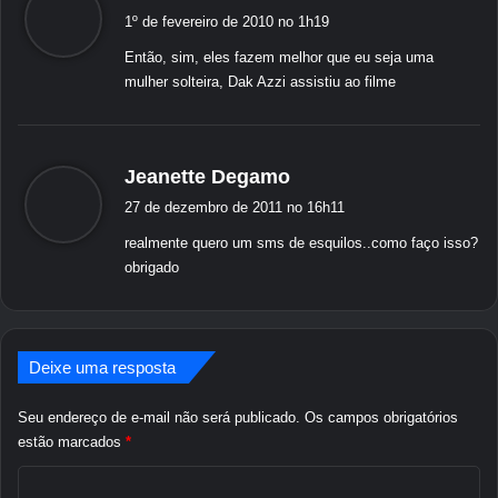
i
H
1º de fevereiro de 2010 no 1h19
z
T
Então, sim, eles fazem melhor que eu seja uma
C
:
mulher solteira, Dak Azzi assistiu ao filme
D
i
a
m
d
Jeanette Degamo
o
i
n
27 de dezembro de 2011 no 16h11
z
d
realmente quero um sms de esquilos..como faço isso?
:
-
obrigado
m
u
i
t
o
Deixe uma resposta
s
i
Seu endereço de e-mail não será publicado.
Os campos obrigatórios
m
estão marcados
*
p
C
l