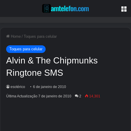
M
Home
/
Toques para celular
Toques para celular
Alvin & The Chipmunks
Ringtone SMS
esotérico
6 de janeiro de 2010
Última Actualização 7 de janeiro de 2010
2
14,301