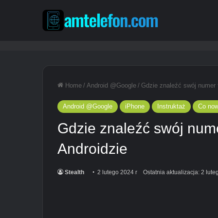
Home
/
Android @Google
/
Gdzie znaleźć swój numer t
Android @Google
iPhone
Instruktaż
Co no
Gdzie znaleźć swój nume
Androidzie
Stealth
2 lutego 2024 r
Ostatnia aktualizacja: 2 lut