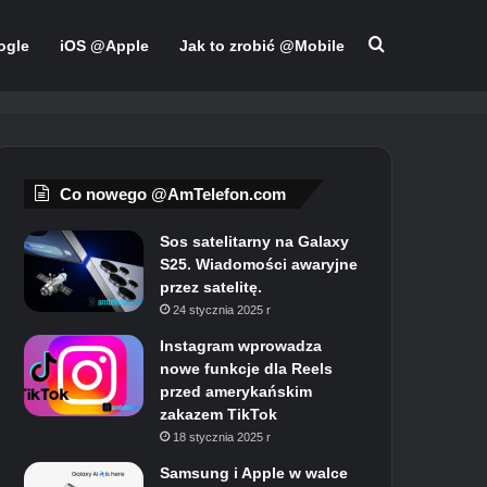
Szukaj
ogle
iOS @Apple
Jak to zrobić @Mobile
Co nowego @AmTelefon.com
Sos satelitarny na Galaxy
S25. Wiadomości awaryjne
przez satelitę.
24 stycznia 2025 r
Instagram wprowadza
nowe funkcje dla Reels
przed amerykańskim
zakazem TikTok
18 stycznia 2025 r
Samsung i Apple w walce