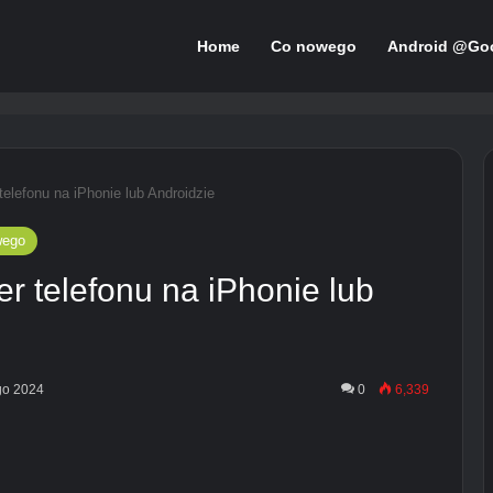
Home
Co nowego
Android @Go
elefonu na iPhonie lub Androidzie
wego
r telefonu na iPhonie lub
ego 2024
0
6,339