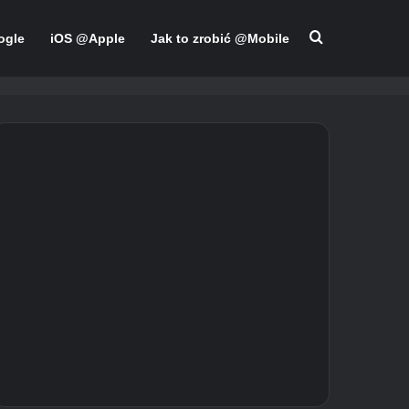
Szukaj
ogle
iOS @Apple
Jak to zrobić @Mobile