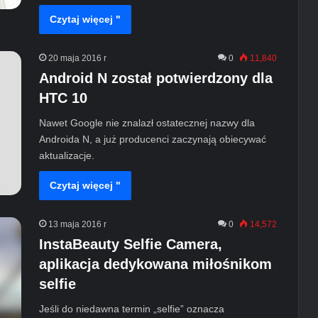
Czytaj więcej "
20 maja 2016 r
0
11,840
Android N został potwierdzony dla
HTC 10
Nawet Google nie znalazł ostatecznej nazwy dla
Androida N, a już producenci zaczynają obiecywać
aktualizacje.
Czytaj więcej "
13 maja 2016 r
0
14,572
InstaBeauty Selfie Camera,
aplikacja dedykowana miłośnikom
selfie
Jeśli do niedawna termin „selfie” oznacza