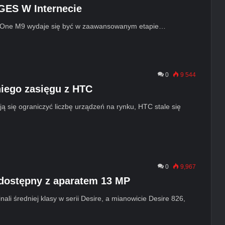
ES W Internecie
One M9 wydaje się być w zaawansowanym etapie…
0
9 544
niego zasięgu z HTC
ą się ograniczyć liczbę urządzeń na rynku, HTC stale się
0
9,967
 dostępny z aparatem 13 MP
i średniej klasy w serii Desire, a mianowicie Desire 826,