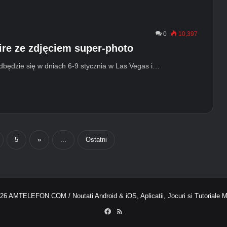
0
10,397
re ze zdjęciem super-photo
będzie się w dniach 6-9 stycznia w Las Vegas i…
5
»
...
Ostatni
026
AMTELEFON.COM
/ Noutati Android & iOS, Aplicatii, Jocuri si Tutoriale 
Facebook
RSS