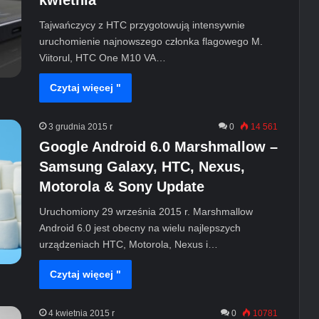
kwietnia
Tajwańczycy z HTC przygotowują intensywnie
uruchomienie najnowszego członka flagowego M.
Viitorul, HTC One M10 VA…
Czytaj więcej "
3 grudnia 2015 r
0
14 561
Google Android 6.0 Marshmallow –
Samsung Galaxy, HTC, Nexus,
Motorola & Sony Update
Uruchomiony 29 września 2015 r. Marshmallow
Android 6.0 jest obecny na wielu najlepszych
urządzeniach HTC, Motorola, Nexus i…
Czytaj więcej "
4 kwietnia 2015 r
0
10781