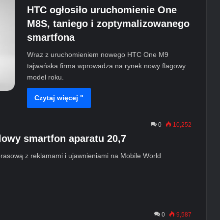
HTC ogłosiło uruchomienie One
M8S, taniego i zoptymalizowanego
smartfona
Wraz z uruchomieniem nowego HTC One M9
tajwańska firma wprowadza na rynek nowy flagowy
model roku.
Czytaj więcej "
0
10,252
owy smartfon aparatu 20,7
rasową z reklamami i ujawnieniami na Mobile World
0
9,587