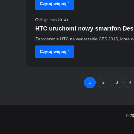
Czytaj więcej "
30 grudnia 2014 r
HTC uruchomi nowy smartfon Desi
Zaproszenie HTC na wydarzenie CES 2015, które od
Czytaj więcej "
1
2
3
4
© 2