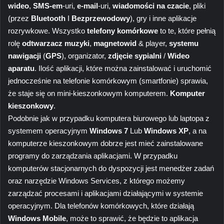
wideo
,
SMS-em
-uri,
e-mail
-uri,
wiadomości na czacie
, pliki
(przez
Bluetooth
I
Bezprzewodowy
), gry i inne aplikacje
rozrywkowe. Wszystko
telefony komórkowe
to te, które pełnią
rolę
odtwarzacz muzyki
,
magnetowid
& player,
systemu
nawigacji
(
GPS
), organizator,
zdjęcie sypialni
/
Wideo
aparatu
. Ilość aplikacji, które można zainstalować i uruchomić
jednocześnie na telefonie komórkowym (smartfonie) sprawia,
że ​​staje się on mini-kieszonkowym komputerem.
Komputer
kieszonkowy
.
Podobnie jak w przypadku komputera biurowego lub laptopa z
systemem operacyjnym
Windows 7
Lub
Windows XP
, a na
komputerze kieszonkowym dobrze jest mieć zainstalowane
programy do zarządzania aplikacjami. W przypadku
komputerów stacjonarnych do dyspozycji jest menedżer zadań
oraz narzędzie Windows Services, z którego możemy
zarządzać procesami i aplikacjami działającymi w systemie
operacyjnym. Dla telefonów komórkowych, które działają
Windows Mobile
, może to sprawić, że będzie to aplikacja