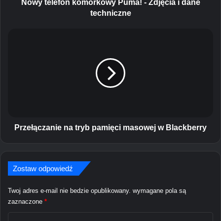
o
Nowy telefon komórkowy Puma! - Zdjęcia i dane
n
techniczne
k
o
P
m
r
ó
z
r
e
k
ł
o
ą
w
c
y
z
P
a
u
n
Przełączanie na tryb pamięci masowej w Blackberry
m
i
a
e
!
n
-
Zostaw odpowiedź
a
Z
t
d
r
Twoj adres e-mail nie bedzie opublikowany.
wymagane pola są
j
y
zaznaczone
*
ę
b
c
K
p