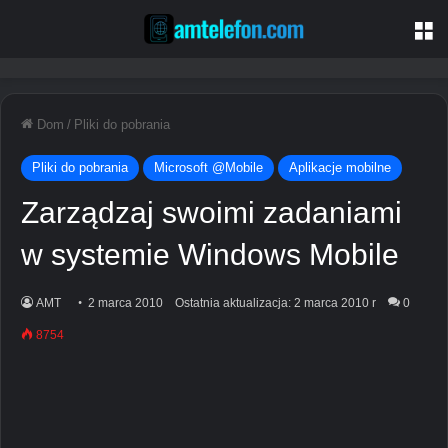
M
Dom
/
Pliki do pobrania
Pliki do pobrania
Microsoft @Mobile
Aplikacje mobilne
Zarządzaj swoimi zadaniami
w systemie Windows Mobile
AMT
2 marca 2010
Ostatnia aktualizacja: 2 marca 2010 r
0
8754