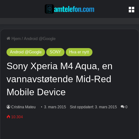
M
Hjem
/
Android @Google
Android @Google
SONY
Hva er nytt
Sony Xperia M4 Aqua, en
vannavstøtende Mid-Red
Mobile Device
Cristina Mateu
3. mars 2015
Sist oppdatert: 3. mars 2015
0
10.304