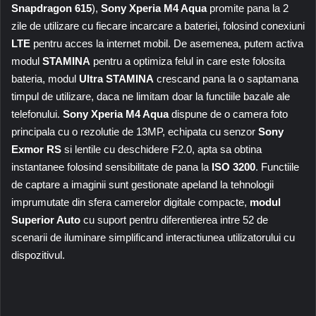
Snapdragon 615
),
Sony Xperia M4 Aqua
promite pana la 2
zile de utilizare cu fiecare incarcare a bateriei, folosind conexiuni
LTE
pentru acces la internet mobil. De asemenea, putem activa
modul
STAMINA
pentru a optimiza felul in care este folosita
bateria, modul
Ultra
STAMINA
crescand pana la o saptamana
timpul de utilizare, daca ne limitam doar la functiile bazale ale
telefonului.
Sony Xperia M4 Aqua
dispune de o camera foto
principala cu o rezolutie de 13MP, echipata cu senzor
Sony
Exmor RS
si lentile cu deschidere F2.0, apta sa obtina
instantanee folosind sensibilitate de pana la
ISO 3200
. Functiile
de captare a imaginii sunt gestionate apeland la tehnologii
imprumutate din sfera camerelor digitale compacte,
modul
Superior Auto
cu suport pentru diferentierea intre 52 de
scenarii de iluminare simplificand interactiunea utilizatorului cu
dispozitivul.