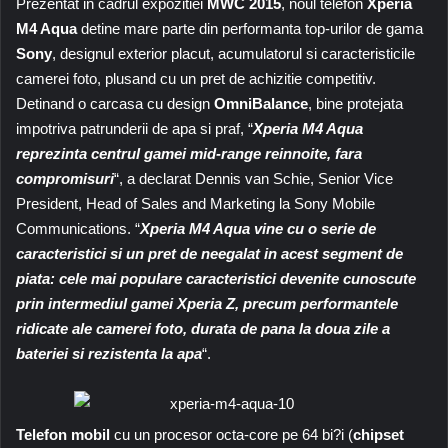
Prezentat in cadrul expozitiei
MWC 2015
, noul telefon
Xperia
M4 Aqua
detine mare parte din performanta top-urilor de gama
Sony
, designul exterior placut, acumulatorul si caracteristicile
camerei foto, plusand cu un pret de achizitie competitiv.
Detinand o carcasa cu design
OmniBalance
, bine protejata
impotriva patrunderii de apa si praf, “
Xperia M4 Aqua
reprezinta centrul gamei mid-range reinnoite, fara
compromisuri
“, a declarat Dennis van Schie, Senior Vice
President, Head of Sales and Marketing la Sony Mobile
Communications. “
Xperia M4 Aqua vine cu o serie de
caracteristici si un pret de neegalat in acest segment de
piata: cele mai populare caracteristici devenite cunoscute
prin intermediul gamei Xperia Z, precum performantele
ridicate ale camerei foto, durata de pana la doua zile a
bateriei si rezistenta la apa
“.
Telefon mobil
cu un procesor octa-core pe 64 bi?i (
chipset