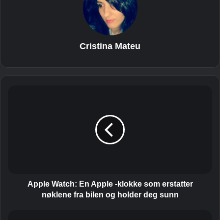
Cristina Mateu
A
p
p
l
e
W
a
t
c
h
Apple Watch: En Apple -klokke som erstatter
:
nøklene fra bilen og holder deg sunn
E
n
S