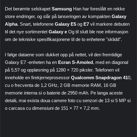
Det berømte selskapet
Samsung
Han har foreslått en rekke
store endringer, og slår på lanseringen av kompakten
Galaxy
Alpha
. Snart, telefonene
Galaxy E5
og
E7
vil markere debuten
til det nye sortimentet
Galaxy e
Og til slutt ble noe informasjon
om de tekniske spesifikasjonene til de to enhetene "sklidd".
I følge dataene som dukket opp på nettet, vil den fremtidige
Galaxy E7 -enheten ha en
Ecran S-Amoled
, med en diagonal
på 5,5? og oppløsning på 1280 × 720 piksler. Telefonen vil
inneholde en firekjerneprosessor
Qualcomm Snapdragon 41
0
,
cu o frecventa de 1,2 GHz, 2 GB memorie RAM, 16 GB
memorie interna si o baterie de 2950 mAh. Pe langa aceste
detalii, mai exista doua camere foto cu senzori de 13 si 5 MP si
o carcasa cu dimensiuni de 151 × 77 × 7,2 mm.