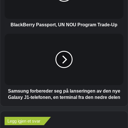
B
e
r
r
y
BlackBerry Passport, UN NOU Program Trade-Up
P
a
S
s
a
s
m
p
s
o
u
r
n
t
g
,
f
U
o
N
r
Samsung forbereder seg på lanseringen av den nye
N
b
Galaxy J1-telefonen, en terminal fra den nedre delen
O
e
U
r
P
e
r
d
Legg igjen et svar
o
e