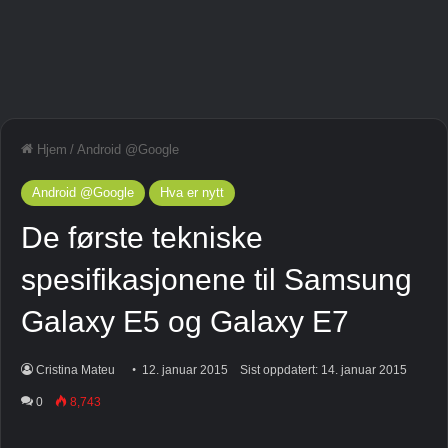
Hjem
/
Android @Google
Android @Google
Hva er nytt
De første tekniske
spesifikasjonene til Samsung
Galaxy E5 og Galaxy E7
Cristina Mateu
12. januar 2015
Sist oppdatert: 14. januar 2015
0
8,743