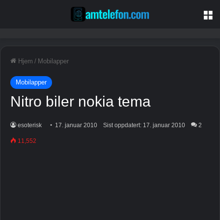
M
Hjem
/
Mobilapper
Mobilapper
Nitro biler nokia tema
esoterisk
17. januar 2010
Sist oppdatert: 17. januar 2010
2
11,552