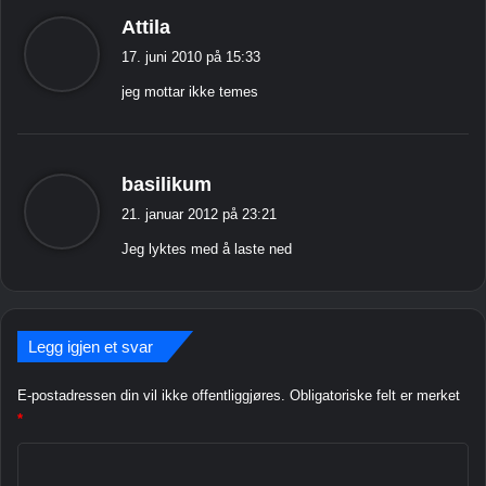
t
s
Attila
e
i
m
17. juni 2010 på 15:33
e
a
jeg mottar ikke temes
r
:
s
basilikum
i
21. januar 2012 på 23:21
e
Jeg lyktes med å laste ned
r
:
Legg igjen et svar
E-postadressen din vil ikke offentliggjøres.
Obligatoriske felt er merket
*
K