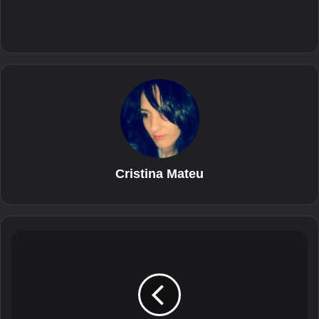
Cristina Mateu
S
a
m
s
u
n