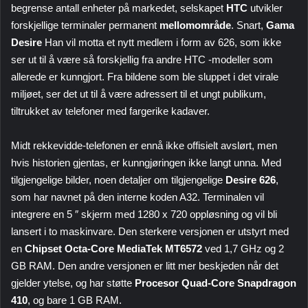
begrense antall enheter på markedet, selskapet
HTC
utvikler
forskjellige terminaler permanent
mellomområde
. Snart,
Gama
Desire
Han vil motta et nytt medlem i form av 626, som ikke
ser ut til å være så forskjellig fra andre HTC -modeller som
allerede er kunngjort. Fra bildene som ble sluppet i det virale
miljøet, ser det ut til å være adressert til et ungt publikum,
tiltrukket av telefoner med fargerike kadaver.
Midt rekkevidde-telefonen er ennå ikke offisielt avslørt, men
hvis historien gjentas, er kunngjøringen ikke langt unna. Med
tilgjengelige bilder, noen detaljer om tilgjengelige
Desire 626
,
som har navnet på den interne koden A32. Terminalen vil
integrere en 5 ″ skjerm med 1280 x 720 oppløsning og vil bli
lansert i to maskinvare. Den sterkere versjonen er utstyrt med
en
Chipset Octa-Core MediaTek MT6572
ved 1,7 GHz og 2
GB RAM. Den andre versjonen er litt mer beskjeden når det
gjelder ytelse, og har støtte
Procesor Quad-Core Snapdragon
410
, og bare 1 GB RAM.