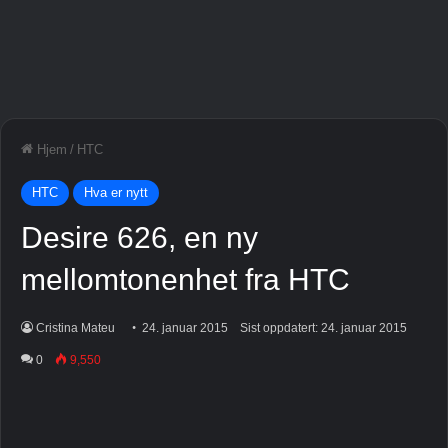
Hjem
/
HTC
HTC
Hva er nytt
Desire 626, en ny
mellomtonenhet fra HTC
Cristina Mateu
24. januar 2015
Sist oppdatert: 24. januar 2015
0
9,550