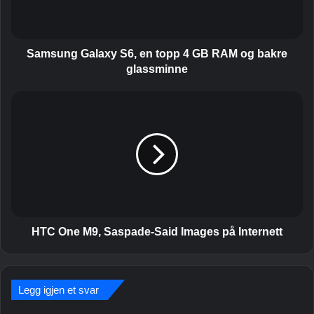
g
G
a
l
Samsung Galaxy S6, en topp 4 GB RAM og bakre
a
glassminne
x
y
H
S
T
6
C
,
O
e
n
n
e
t
M
o
9
p
,
p
S
HTC One M9, Saspade-Said Images på Internett
4
a
G
s
B
p
R
Legg igjen et svar
a
A
d