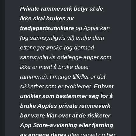
Private rammeverk betyr at de
ikke skal brukes av
tredjepartsutviklere
og Apple kan
(og sannsynligvis vil) endre dem
etter eget ønske (og dermed
sannsynligvis ødelegge apper som
ikke er ment å bruke disse
rammene). I mange tilfeller er det
sikkerhet som er problemet.
Enhver
utvikler som bestemmer seg for å
bruke Apples private rammeverk
bør være klar over at de risikerer
App Store-avvisning eller fjerning
av appene deres
uten varsel og bør