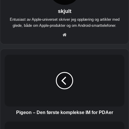
skjult
Entusiast av Apple-universet skriver jeg opplæring og artikler med
glede, både om Apple-produkter og om Android-smarttelefoner.
Net
tste
d
P
i
g
e
o
n
–
D
e
n
Pigeon – Den første komplekse IM for PDAer
f
ø
T