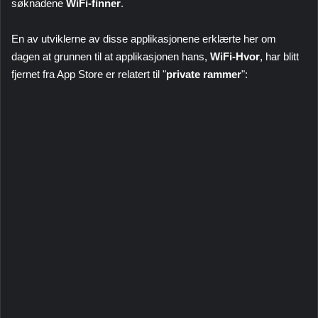
søknadene
WiFi-finner
.
En av utviklerne av disse applikasjonene erklærte her om
dagen at grunnen til at applikasjonen hans,
WiFi-Hvor
, har blitt
fjernet fra App Store er relatert til "
private rammer
":