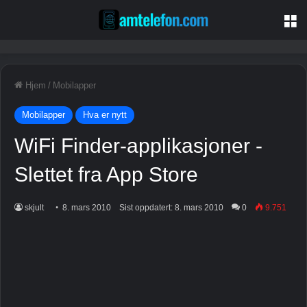
M
Hjem
/
Mobilapper
Mobilapper
Hva er nytt
WiFi Finder-applikasjoner -
Slettet fra App Store
skjult
8. mars 2010
Sist oppdatert: 8. mars 2010
0
9.751