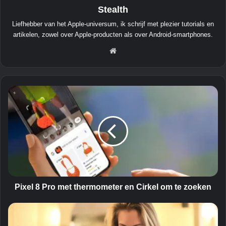
Stealth
Liefhebber van het Apple-universum, ik schrijf met plezier tutorials en
artikelen, zowel over Apple-producten als over Android-smartphones.
We
bsit
e
P
i
x
e
l
8
P
r
o
m
Pixel 8 Pro met thermometer en Cirkel om te zoeken
e
t
W
t
a