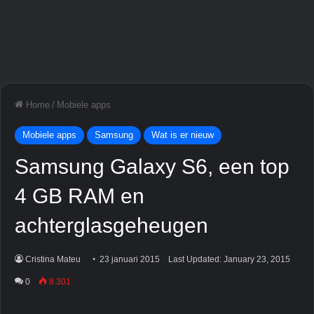
Home
/
Mobiele apps
Mobiele apps
Samsung
Wat is er nieuw
Samsung Galaxy S6, een top
4 GB RAM en
achterglasgeheugen
Cristina Mateu
23 januari 2015
Last Updated: January 23, 2015
0
8.301