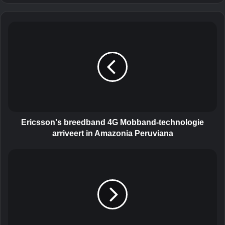
E
r
i
c
s
s
o
n
'
s
Ericsson's breedband 4G Mobband-technologie
b
arriveert in Amazonia Peruviana
r
e
D
e
e
d
s
b
i
a
r
n
e
d
6