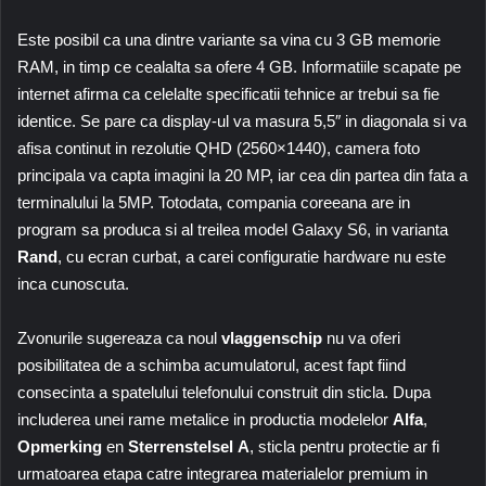
Este posibil ca una dintre variante sa vina cu 3 GB memorie
RAM, in timp ce cealalta sa ofere 4 GB. Informatiile scapate pe
internet afirma ca celelalte specificatii tehnice ar trebui sa fie
identice. Se pare ca display-ul va masura 5,5″ in diagonala si va
afisa continut in rezolutie QHD (2560×1440), camera foto
principala va capta imagini la 20 MP, iar cea din partea din fata a
terminalului la 5MP. Totodata, compania coreeana are in
program sa produca si al treilea model Galaxy S6, in varianta
Rand
, cu ecran curbat, a carei configuratie hardware nu este
inca cunoscuta.
Zvonurile sugereaza ca noul
vlaggenschip
nu va oferi
posibilitatea de a schimba acumulatorul, acest fapt fiind
consecinta a spatelului telefonului construit din sticla. Dupa
includerea unei rame metalice in productia modelelor
Alfa
,
Opmerking
en
Sterrenstelsel
A
, sticla pentru protectie ar fi
urmatoarea etapa catre integrarea materialelor premium in