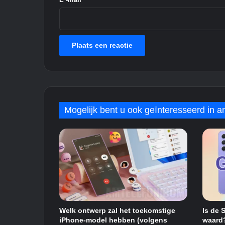
n
d
e
n
i
e
u
w
e
G
Mogelijk bent u ook geïnteresseerd in an
a
l
a
x
y
J
1
-
t
Welk ontwerp zal het toekomstige
Is de 
e
iPhone-model hebben (volgens
waard
l