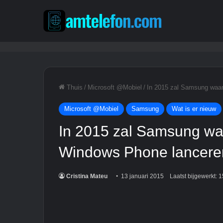
Thuis
/
Microsoft @Mobiel
/
In 2015 zal Samsung waar
Microsoft @Mobiel
Samsung
Wat is er nieuw
In 2015 zal Samsung waa
Windows Phone lancere
Cristina Mateu
13 januari 2015
Laatst bijgewerkt: 