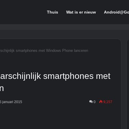
Thuis
Wat is er nieuw
Android@Go
schijnlijk smartphones met Windows Phone lanceren
rschijnlijk smartphones met
n
15 januari 2015
0
9,157