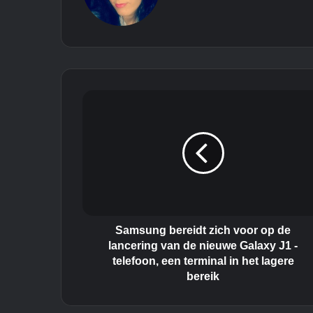
S
a
m
s
u
n
g
b
e
r
Samsung bereidt zich voor op de
e
lancering van de nieuwe Galaxy J1 -
i
telefoon, een terminal in het lagere
d
bereik
t
z