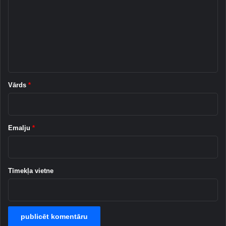
m
e
n
t
ā
r
Vārds
*
s
*
Emalju
*
Tīmekļa vietne