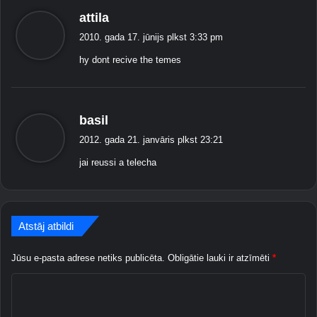
a
s
attila
t
a
ē
2010. gada 17. jūnijs plkst
3:33 pm
k
m
hy dont recive the temes
a
a
:
s
basil
a
2012. gada 21. janvāris plkst 23:21
k
jai reussi a telecha
a
:
Atstāj atbildi
Jūsu e-pasta adrese netiks publicēta.
Obligātie lauki ir atzīmēti
*
K
o