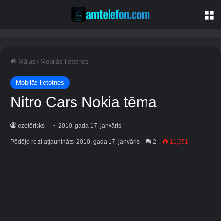
Iz
Mājas
/
Mobilās lietotnes
Mobilās lietotnes
Nitro Cars Nokia tēma
ezotērisks
2010. gada 17. janvāris
Pēdējo reizi atjaunināts: 2010. gada 17. janvāris
2
11,551