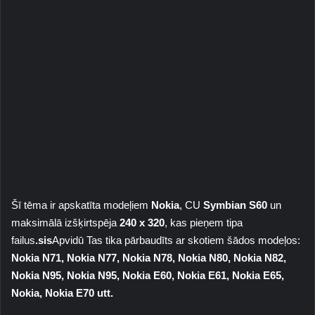
Šī tēma ir apskatīta modeļiem
Nokia
, CU
Symbian S60
un
maksimālā izšķirtspēja
240 x 320
, kas pieņem tipa
failus
.sis
Apvidū Tas tika pārbaudīts ar skotiem šādos modeļos:
Nokia N71, Nokia N77, Nokia N78, Nokia N80, Nokia N82,
Nokia N95, Nokia N95, Nokia E60, Nokia E61, Nokia E65,
Nokia, Nokia E70 utt.