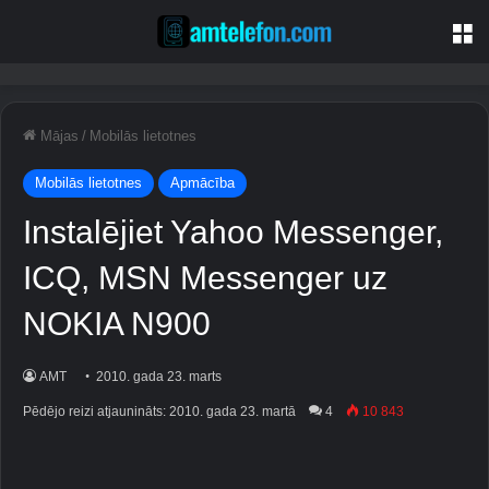
Iz
Mājas
/
Mobilās lietotnes
Mobilās lietotnes
Apmācība
Instalējiet Yahoo Messenger,
ICQ, MSN Messenger uz
NOKIA N900
AMT
2010. gada 23. marts
Pēdējo reizi atjaunināts: 2010. gada 23. martā
4
10 843