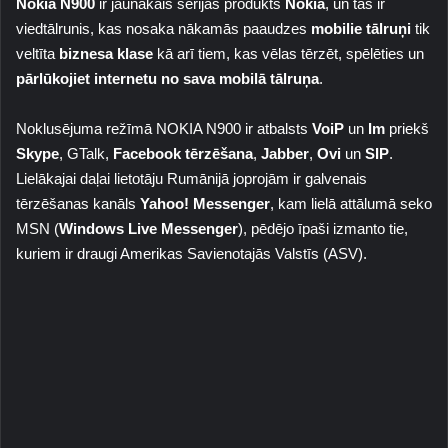
Nokia N900
ir jaunākais sērijas produkts
Nokia
, un tas ir
viedtālrunis, kas nosaka nākamās paaudzes
mobilie tālruņi
tik
veltīta
biznesa klase
kā arī tiem, kas vēlas tērzēt, spēlēties un
pārlūkojiet internetu no sava mobilā tālruņa
.
Noklusējuma režīmā NOKIA N900 ir atbalsts
VoiP
un
Im
priekš
Skype
, GTalk,
Facebook tērzēšana
,
Jabber
,
Ovi
un
SIP
.
Lielākajai daļai lietotāju Rumānijā joprojām ir galvenais
tērzēšanas kanāls
Yahoo! Messenger
, kam lielā attālumā seko
MSN (
Windows Live Messenger
), pēdējo īpaši izmanto tie,
kuriem ir draugi Amerikas Savienotajās Valstīs (ASV).