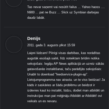
k
a
h
Tas nevar saņemt vai nosūtīt failus ... Yahoo haoss ....
,
a
o
N900 ... pat ne Buzz ... Slick uz Symbian darbojas
i
n
:
daudz labāk.
n
e
s
O
t
S
a
s
Denijs
l
a
ē
2011. gada 3. augusts plkst 15:59
k
j
Laipni lūdzam! Pilnīgi visas darbības, kas norādītas
o
a
augstāk esošajā saitē, līdz noteiktam brīdim notika
t
:
sekojošais: Iegāju AP News aplikācijā un uzreiz sākās
m
gatavošanās instalēšanai, taču parādījās sekojošais:
o
Unablr to download "feedservice-plugin-ap".
t
ī
Lietojumprogramma nav atrasta. un te viss beidzas! Ja
v
kāds ir saskāries ar šādu problēmu un beidzot ir
u
izdevies kaut ko instalēt, lūdzu, dodiet man atbildēt un
s
instrukcijas man pat mēģināju Atbildēt ar Atbildēt! ovi
,
veikals un es nevaru.
s