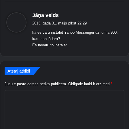
p
ē
l
s
Jāņa veids
e
a
2013. gada 31. maijs plkst 22:29
s
k
u
kā es varu instalēt Yahoo Messenger uz lumia 900,
a
n
kas man jādara?
:
l
Es nevaru to instalēt
i
e
t
o
Atstāj atbildi
j
u
Jūsu e-pasta adrese netiks publicēta.
Obligātie lauki ir atzīmēti
*
m
p
K
r
o
o
g
m
r
e
a
m
n