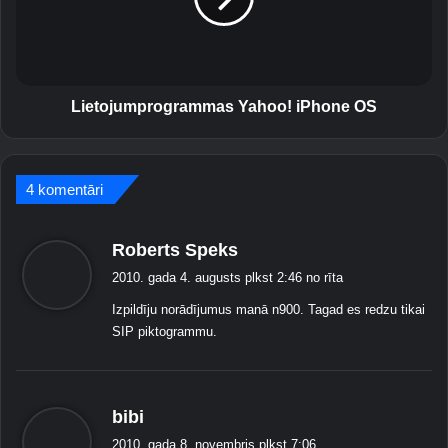
o
—
j
p
u
r
m
o
p
b
r
Lietojumprogrammas Yahoo! iPhone OS
l
o
ē
g
m
r
a
4 komentāri
a
s
m
a
m
s
Roberts Speks
t
a
a
r
s
2010. gada 4. augusts plkst 2:46 no rīta
k
i
Y
Izpildīju norādījumus manā n900. Tagad es redzu tikai
s
a
a
SIP piktogrammu.
i
h
:
n
o
ā
o
š
!
s
bibi
a
i
a
n
P
2010. gada 8. novembris plkst 7:06