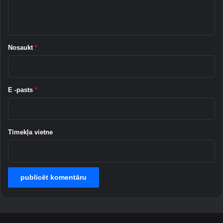
m
t
a
ē
s
t
Nosaukt
*
*
E -pasts
*
Tīmekļa vietne