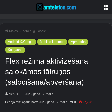
Iz
Mājas
/
Android @Google
Android @Google
Mobilās lietotnes
Apmācība
Kas jauns
Flex režīma aktivizēšana
salokāmos tālruņos
(salocīšana/apvēršana)
slepus
2023. gada 17. maijs
Pēdējo reizi atjaunināts: 2023. gada 17. maijā
0
27,728