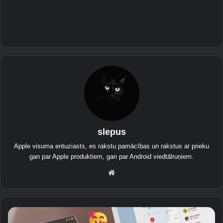
slepus
Apple visuma entuziasts, es rakstu pamācības un rakstus ar prieku
gan par Apple produktiem, gan par Android viedtālruņiem.
Tī
me
kļa
viet
K
ne
ā