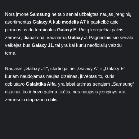
Nors įmonė
Samsung
ne taip seniai užbaigtas naujas įrenginių
asortimentas
Galaxy A
kub
modelis A7
ir paskelbė apie
pirmuosius du terminalus
Galaxy E
, Pietų korėjiečiai paleis
žemesnį diapazoną, vadinamą
Galaxy J
. Pagrindinis šio serialo
veikėjas bus
Galaxy J1
, tai yra kai kurių neoficialių vaizdų
tema.
Naujasis „Galaxy J1“, skirtingai nei „Galaxy A“ ir „Galaxy E“,
kuriam naudojamas naujas dizainas, įkvėptas to, kuris
debiutavo
Galaktika Alfa
, yra labai artimas senajam „Samsung“
dizainui, ko ir buvo galima tikėtis, nes naujasis įrenginys yra
žemesnio diapazono dalis.