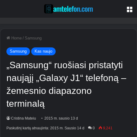
M
Home
/
Samsung
Samsung
Kas naujo
„Samsung“ ruošiasi pristatyti
naująjį „Galaxy J1“ telefoną –
žemesnio diapazono
terminalą
Cristina Mateiu
2015 m. sausio 13 d
Paskutinį kartą atnaujinta: 2015 m. Sausio 14 d
0
9,241