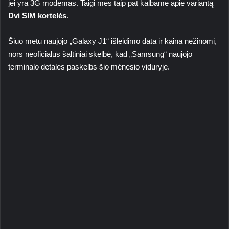
jei yra 3G modemas. Taigi mes taip pat kalbame apie variantą
Dvi SIM kortelės
.
Šiuo metu naujojo „Galaxy J1“ išleidimo data ir kaina nežinomi,
nors neoficialūs šaltiniai skelbė, kad „Samsung“ naujojo
terminalo detales paskelbs šio mėnesio viduryje.