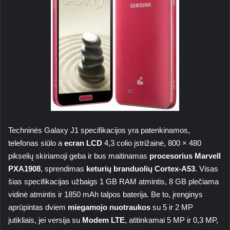
Techninės Galaxy J1 specifikacijos yra patenkinamos,
telefonas siūlo a
ecran LCD
4,3 colio įstrižainė, 800 × 480
pikselių skiriamoji geba ir bus maitinamas
procesorius Marvell
PXA1908
, sprendimas
keturių branduolių Cortex-A53
. Visas
šias specifikacijas užbaigs 1 GB RAM atmintis, 8 GB plečiama
vidinė atmintis ir 1850 mAh talpos baterija. Be to, įrenginys
aprūpintas dviem
miegamojo nuotraukos
su 5 ir 2 MP
jutikliais, jei versija su
Modem LTE
, atitinkamai 5 MP ir 0,3 MP,