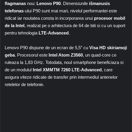
flagmanas
nou:
Lenovo P90
. Dimensiunile
išmanusis
telefonas
-ului P90 sunt mai mari, nivelul performantei este
ridicat iar noutatea consta in incorporarea unui
procesor mobil
de la Intel
, realizat pe o arhitectura de 64 de biti si cu un suport
pentru tehnologia
LTE-Advanced
.
Lenovo P90 dispune de un ecran de 5,5″ cu
Visa HD skiriamoji
geba
. Procesorul este
Intel Atom Z3560
, un quad-core ce
ruleaza la 1,83 GHz. Totodata, noul smartphone beneficiaza si
de un modulul
Intel XMMTM 7260 LTE-Advanced
, care
asigura viteze ridicate de transfer prin intermediul antenelor
retelelor de telefonie.