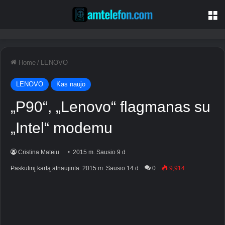
M
Home
/
LENOVO
LENOVO
Kas naujo
„P90“, „Lenovo“ flagmanas su
„Intel“ modemu
Cristina Mateiu
2015 m. Sausio 9 d
Paskutinį kartą atnaujinta: 2015 m. Sausio 14 d
0
9,914